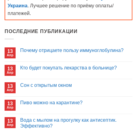
Украина
. Лучшее решение по приёму оплаты/
платежей.
ПОСЛЕДНИЕ ПУБЛИКАЦИИ
Почему отрицаете пользу иммуноглобулина?
13
Апр
Комментариев
к
нет
записи
Кто будет покупать лекарства в больнице?
13
Почему
Апр
отрицаете
Комментариев
пользу
к
нет
иммуноглобулина?
записи
Сон с открытым окном
13
Кто
Апр
будет
Комментариев
покупать
к
нет
лекарства
записи
Пиво можно на карантине?
в
13
Сон
больнице?
Апр
с
Комментариев
открытым
к
нет
окном
записи
Вода с мылом на прогулку как антисептик.
13
Пиво
Апр
можно
Эффективно?
на
Комментариев
карантине?
к
нет