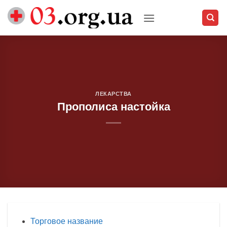
Skip
to
content
ЛЕКАРСТВА
Прополиса настойка
Торговое название