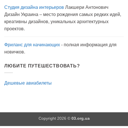
записи
Студия дизайна интерьеров
Лакшери Антонович
Вода
с
Дизайн Украина – место рождения самых редких идей,
мылом
на
креативны дизайнов, уникальных архитектурных
прогулку
как
проектов.
антисептик.
Эффективно?
Фриланс для начинающих
- полная информация для
новичков.
ЛЮБИТЕ ПУТЕШЕСТВОВАТЬ?
Дешевые авиабилеты
Copyright 2026 ©
03.org.ua