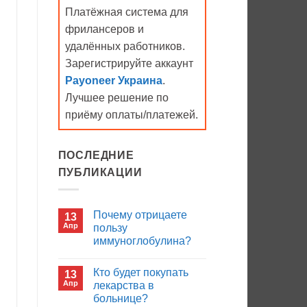
Платёжная система для
фрилансеров и
удалённых работников.
Зарегистрируйте аккаунт
Payoneer Украина
.
Лучшее решение по
приёму оплаты/платежей.
ПОСЛЕДНИЕ
ПУБЛИКАЦИИ
Почему отрицаете
13
Апр
пользу
иммуноглобулина?
Комментариев
к
нет
Кто будет покупать
13
записи
Почему
Апр
лекарства в
отрицаете
больнице?
пользу