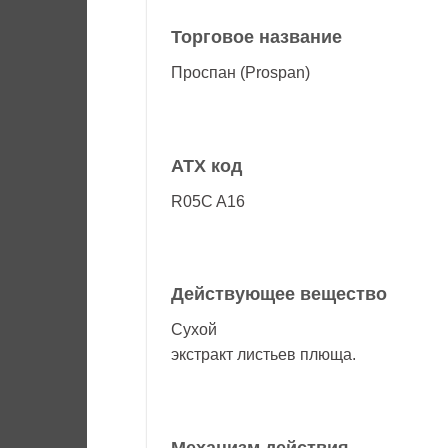
Торговое название
Проспан (Prospan)
АТХ код
R05C A16
Действующее вещество
Сухой
экстракт листьев плюща
.
Механизм действия