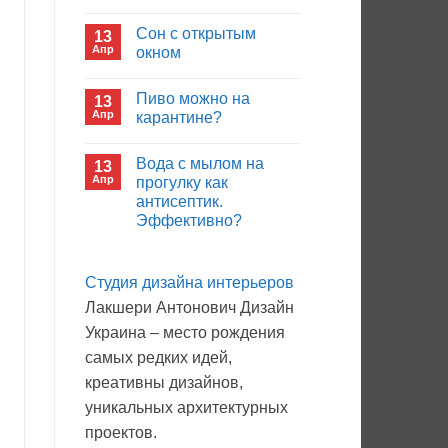
иммуноглобулина?
Комментариев
к
нет
Сон с открытым
13
записи
Кто
Апр
окном
будет
покупать
Комментариев
лекарства
к
нет
Пиво можно на
13
в
записи
больнице?
Сон
Апр
карантине?
с
открытым
Комментариев
окном
к
нет
Вода с мылом на
13
записи
Пиво
Апр
прогулку как
можно
антисептик.
на
карантине?
Эффективно?
Комментариев
к
нет
записи
Студия дизайна интерьеров
Вода
с
Лакшери Антонович Дизайн
мылом
на
Украина – место рождения
прогулку
как
самых редких идей,
антисептик.
Эффективно?
креативны дизайнов,
уникальных архитектурных
проектов.