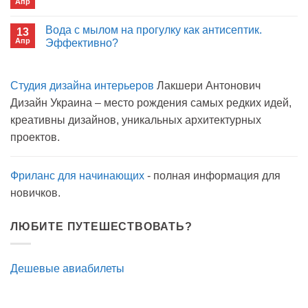
Апр
с
Комментариев
открытым
к
нет
окном
записи
Вода с мылом на прогулку как антисептик.
13
Пиво
Апр
можно
Эффективно?
на
Комментариев
карантине?
к
нет
записи
Студия дизайна интерьеров
Лакшери Антонович
Вода
с
Дизайн Украина – место рождения самых редких идей,
мылом
на
креативны дизайнов, уникальных архитектурных
прогулку
как
проектов.
антисептик.
Эффективно?
Фриланс для начинающих
- полная информация для
новичков.
ЛЮБИТЕ ПУТЕШЕСТВОВАТЬ?
Дешевые авиабилеты