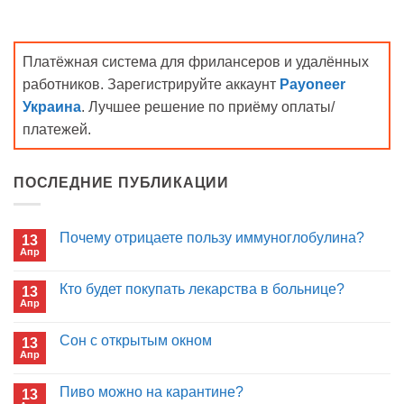
Платёжная система для фрилансеров и удалённых
работников. Зарегистрируйте аккаунт
Payoneer
Украина
. Лучшее решение по приёму оплаты/
платежей.
ПОСЛЕДНИЕ ПУБЛИКАЦИИ
Почему отрицаете пользу иммуноглобулина?
13
Апр
Комментариев
к
нет
записи
Кто будет покупать лекарства в больнице?
13
Почему
Апр
отрицаете
Комментариев
пользу
к
нет
иммуноглобулина?
записи
Сон с открытым окном
13
Кто
Апр
будет
Комментариев
покупать
к
нет
лекарства
записи
Пиво можно на карантине?
в
13
Сон
больнице?