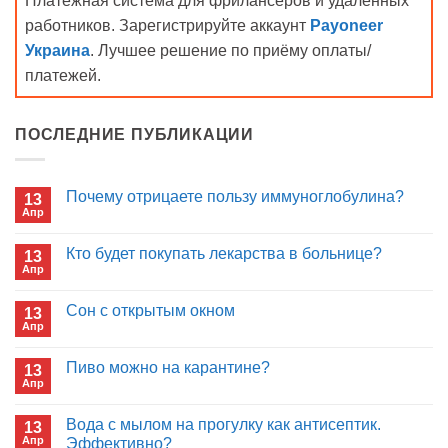
Платёжная система для фрилансеров и удалённых
работников. Зарегистрируйте аккаунт
Payoneer
Украина
. Лучшее решение по приёму оплаты/
платежей.
ПОСЛЕДНИЕ ПУБЛИКАЦИИ
Почему отрицаете пользу иммуноглобулина?
13
Апр
Комментариев
к
нет
записи
Кто будет покупать лекарства в больнице?
13
Почему
Апр
отрицаете
Комментариев
пользу
к
нет
иммуноглобулина?
записи
Сон с открытым окном
13
Кто
Апр
будет
Комментариев
покупать
к
нет
лекарства
записи
Пиво можно на карантине?
в
13
Сон
больнице?
Апр
с
Комментариев
открытым
к
нет
окном
записи
Вода с мылом на прогулку как антисептик.
13
Пиво
Апр
можно
Эффективно?