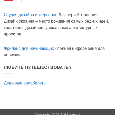
на
Комментариев
карантине?
к
нет
записи
Студия дизайна интерьеров
Лакшери Антонович
Вода
с
Дизайн Украина – место рождения самых редких идей,
мылом
на
креативны дизайнов, уникальных архитектурных
прогулку
как
проектов.
антисептик.
Эффективно?
Фриланс для начинающих
- полная информация для
новичков.
ЛЮБИТЕ ПУТЕШЕСТВОВАТЬ?
Дешевые авиабилеты
Copyright 2026 ©
03.org.ua