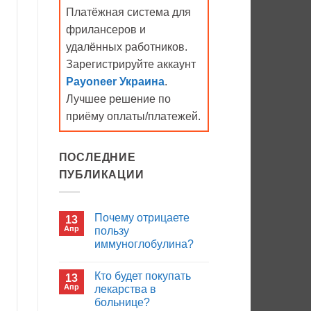
Платёжная система для
фрилансеров и
удалённых работников.
Зарегистрируйте аккаунт
Payoneer Украина
.
Лучшее решение по
приёму оплаты/платежей.
ПОСЛЕДНИЕ
ПУБЛИКАЦИИ
Почему отрицаете
13
Апр
пользу
иммуноглобулина?
Комментариев
к
нет
Кто будет покупать
13
записи
Почему
Апр
лекарства в
отрицаете
больнице?
пользу