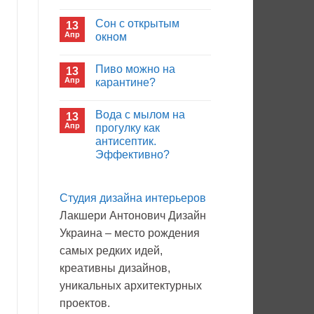
иммуноглобулина?
Комментариев
к
нет
Сон с открытым
13
записи
Кто
Апр
окном
будет
покупать
Комментариев
лекарства
к
нет
Пиво можно на
13
в
записи
больнице?
Сон
Апр
карантине?
с
открытым
Комментариев
окном
к
нет
Вода с мылом на
13
записи
Пиво
Апр
прогулку как
можно
антисептик.
на
карантине?
Эффективно?
Комментариев
к
нет
записи
Студия дизайна интерьеров
Вода
с
Лакшери Антонович Дизайн
мылом
на
Украина – место рождения
прогулку
как
самых редких идей,
антисептик.
Эффективно?
креативны дизайнов,
уникальных архитектурных
проектов.