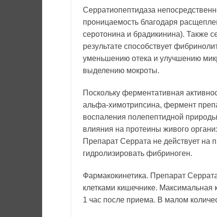
Серратиопептидаза непосредственн
проницаемость благодаря расщеплен
серотонина и брадикинина). Также с
результате способствует фибриноли
уменьшению отека и улучшению микр
выделению мокроты.
Поскольку ферментативная активнос
альфа-химотрипсина, фермент преп
воспаления полепептидной природы: 
влияния на протеины живого организ
Препарат Серрата не действует на п
гидролизировать фибриноген.
Фармакокинетика. Препарат Серрата
клетками кишечнике. Максимальная 
1 час после приема. В малом количе