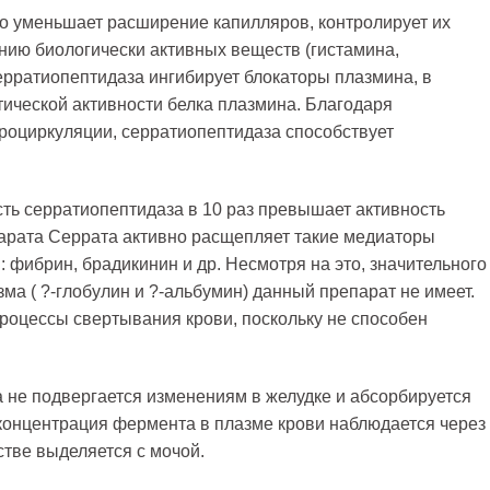
о уменьшает расширение капилляров, контролирует их
ию биологически активных веществ (гистамина,
ерратиопептидаза ингибирует блокаторы плазмина, в
тической активности белка плазмина. Благодаря
оциркуляции, серратиопептидаза способствует
ть серратиопептидаза в 10 раз превышает активность
арата Серрата активно расщепляет такие медиаторы
фибрин, брадикинин и др. Несмотря на это, значительного
ма ( ?-глобулин и ?-альбумин) данный препарат не имеет.
роцессы свертывания крови, поскольку не способен
 не подвергается изменениям в желудке и абсорбируется
концентрация фермента в плазме крови наблюдается через
стве выделяется с мочой.