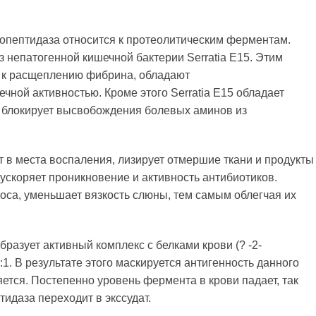
опептидаза относится к протеолитическим ферментам.
непатогенной кишечной бактерии Serratia E15. Этим
ь к расщеплению фибрина, обладают
чной активностью. Кроме этого Serratia E15 обладает
 блокирует высвобождения болевых аминов из
 в места воспаления, лизирует отмершие ткани и продукты
ускоряет проникновение и активность антибиотиков.
оса, уменьшает вязкость слюны, тем самым облегчая их
азует активный комплекс с белками крови (? -2-
1. В результате этого маскируется антигенность данного
яется. Постепенно уровень фермента в крови падает, так
тидаза переходит в экссудат.