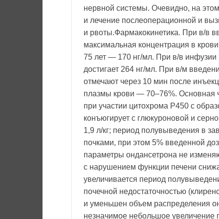
нервной системы. Очевидно, на это
и лечение послеоперационной и выз
и рвоты.Фармакокинетика. При в/в вв
максимальная концентрация в крови 
75 лет — 170 нг/мл. При в/в инфузи
достигает 264 нг/мл. При в/м введе
отмечают через 10 мин после инъекц
плазмы крови — 70–76%. Основная ч
при участии цитохрома P450 с образ
конъюгирует с глюкуроновой и серн
1,9 л/кг; период полувыведения в за
почками, при этом 5% введенной до
параметры ондансетрона не изменяют
с нарушением функции печени снижа
увеличивается период полувыведени
почечной недостаточностью (клирен
и уменьшен объем распределения онд
незначимое небольшое увеличение 