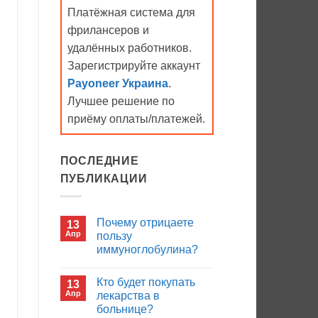
Платёжная система для
фрилансеров и
удалённых работников.
Зарегистрируйте аккаунт
Payoneer Украина
.
Лучшее решение по
приёму оплаты/платежей.
ПОСЛЕДНИЕ
ПУБЛИКАЦИИ
Почему отрицаете
13
Апр
пользу
иммуноглобулина?
Комментариев
к
нет
Кто будет покупать
13
записи
Почему
Апр
лекарства в
отрицаете
больнице?
пользу