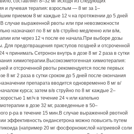
авило, составляет 8–32 мг исходя из следующих
 и лучевая терапия: взрослым — 8 мг за 1–
йшим приемом 8 мг каждые 12 ч на протяжении до 5 дней
 В случае выраженной рвоты или при невозможности
ьно назначают по 8 мг в/в струйно медленно или в/м,
апии или через 12 ч после ее начала.При выборе дозы
ы. Для предотвращения приступов поздней и отсроченной
 ч принимать Сетронон внутрь в дозе 8 мг 2 раза в сутки
нчания химиотерапии.Высокоэметогенная химиотерапия:
ней и отсроченной рвоты рекомендуется после первых
зе 8 мг 2 раза в сутки сроком до 5 дней после окончания
азначении препарата вводится одновременно 8 мг в/
ачалом курса; затем в/в струйно по 8 мг каждые 2–
скоростью 1 мг/ч в течение 24 ч или капельно
иотерапии в дозе 32 мг, разведенные в 50–
ого р-ра в течение 15 мин.В случае выраженной рвотной
пии эффективность ондансетрона можно повысить путем
ортикоида (например 20 мг фосфорнокислой натриевой соли