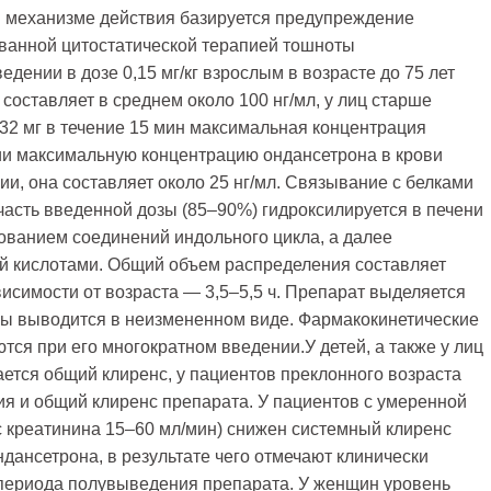
м механизме действия базируется предупреждение
ванной цитостатической терапией тошноты
едении в дозе 0,15 мг/кг взрослым в возрасте до 75 лет
составляет в среднем около 100 нг/мл, у лиц старше
и 32 мг в течение 15 мин максимальная концентрация
нии максимальную концентрацию ондансетрона в крови
ии, она составляет около 25 нг/мл. Связывание с белками
асть введенной дозы (85–90%) гидроксилируется в печени
ованием соединений индольного цикла, а далее
ой кислотами. Общий объем распределения составляет
висимости от возраста — 3,5–5,5 ч. Препарат выделяется
зы выводится в неизмененном виде. Фармакокинетические
ся при его многократном введении.У детей, а также у лиц
ется общий клиренс, у пациентов преклонного возраста
я и общий клиренс препарата. У пациентов с умеренной
с креатинина 15–60 мл/мин) снижен системный клиренс
ансетрона, в результате чего отмечают клинически
периода полувыведения препарата. У женщин уровень