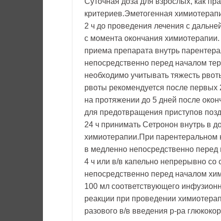
Суточная доза для взрослых, как пр
критериев.Эметогенная химиотерапия
2 ч до проведения лечения с дальне
с момента окончания химиотерапии.
приема препарата внутрь парентерал
непосредственно перед началом тер
необходимо учитывать тяжесть рвот
рвоты рекомендуется после первых 24
на протяжении до 5 дней после око
для предотвращения приступов позд
24 ч принимать Сетронон внутрь в до
химиотерапии.При парентеральном н
в медленно непосредственно перед н
4 ч или в/в капельно непрерывно со 
непосредственно перед началом хим
100 мл соответствующего инфузионн
реакции при проведении химиотера
разового в/в введения р-ра глюкок