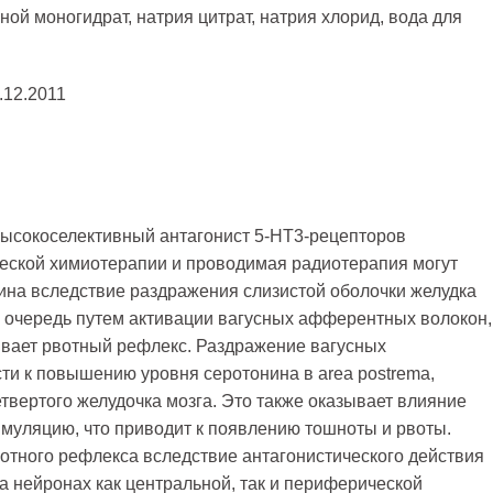
ой моногидрат, натрия цитрат, натрия хлорид, вода для
.12.2011
ысокоселективный антагонист 5-НТ3-рецепторов
ческой химиотерапии и проводимая радиотерапия могут
на вследствие раздражения слизистой оболочки желудка
ю очередь путем активации вагусных афферентных волокон,
вает рвотный рефлекс. Раздражение вагусных
и к повышению уровня серотонина в area postrema,
етвертого желудочка мозга. Это также оказывает влияние
имуляцию, что приводит к появлению тошноты и рвоты.
отного рефлекса вследствие антагонистического действия
а нейронах как центральной, так и периферической