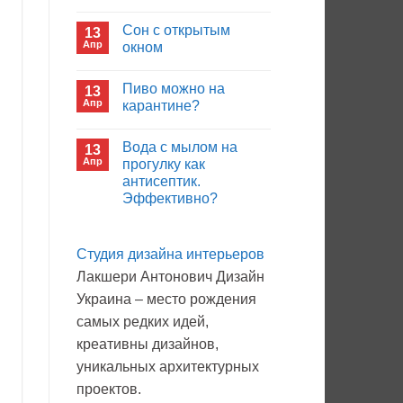
иммуноглобулина?
Комментариев
к
нет
Сон с открытым
13
записи
Кто
Апр
окном
будет
покупать
Комментариев
лекарства
к
нет
Пиво можно на
13
в
записи
больнице?
Сон
Апр
карантине?
с
открытым
Комментариев
окном
к
нет
Вода с мылом на
13
записи
Пиво
Апр
прогулку как
можно
антисептик.
на
карантине?
Эффективно?
Комментариев
к
нет
записи
Студия дизайна интерьеров
Вода
с
Лакшери Антонович Дизайн
мылом
на
Украина – место рождения
прогулку
как
самых редких идей,
антисептик.
Эффективно?
креативны дизайнов,
уникальных архитектурных
проектов.