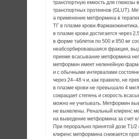
транспортную емкость для глюкозы 
транспортных протеинов (GLUT). Ме
а применение метформина в терапев
ТГ в плазме крови.Фармакокинетика
в плазме крови достигается через 2
в форме таблеток по 500 и 850 мг с
неабсорбировавшаяся фракция, выд
приеме всасывание метформина непо
метформин имеет нелинейную фарма
и с обычными интервалами состояни
через 24–48 ч и, как правило, не п
в плазме крови не превышало 4 мкг
сокращает степень и скорость всас
можно не учитывать. Метформин выв
не выявлены. Ренальный клиренс ме
на выведение метформина за счет к
При перорально принятой дозе T1/2 
клиренс метформина снижается проп