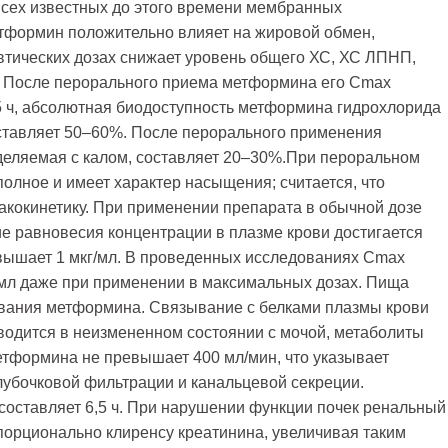
всех известных до этого времени мембранных
тформин положительно влияет на жировой обмен,
тических дозах снижает уровень общего ХС, ХС ЛПНП,
. После перорального приема метформина его Сmax
,5 ч, абсолютная биодоступность метформина гидрохлорида
оставляет 50–60%. После перорального применения
еляемая с калом, составляет 20–30%.При пероральном
лное и имеет характер насыщения; считается, что
кокинетику. При применении препарата в обычной дозе
е равновесия концентрации в плазме крови достигается
ревышает 1 мкг/мл. В проведенных исследованиях Сmax
/мл даже при применении в максимальных дозах. Пища
ывания метформина. Связывание с белками плазмы крови
одится в неизмененном состоянии с мочой, метаболиты
тформина не превышает 400 мл/мин, что указывает
лубочковой фильтрации и канальцевой секреции.
составляет 6,5 ч. При нарушении функции почек ренальный
орционально клиренсу креатинина, увеличивая таким