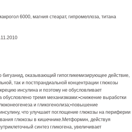
акрогол 6000, магния стеарат, гипромеллоза, титана
.11.2010
 бигуанид, оказывающий гипогликемизирующее действие,
ьной, так и постпрандиальной концентрации глюкозы
екрецию инсулина и поэтому не обусловливает
а обусловлено тремя механизмами:•снижение выработки
 глюконеогенеза и гликогенолиза;•повышение
 инсулину, что улучшает поглощение глюкозы на периферии
вания глюкозы в кишечнике.Метформин, действуя
нутриклеточный синтез гликогена, увеличивает