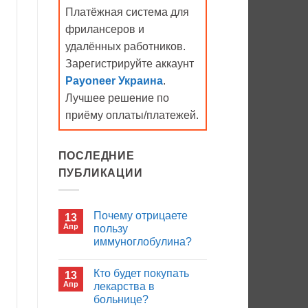
Платёжная система для
фрилансеров и
удалённых работников.
Зарегистрируйте аккаунт
Payoneer Украина
.
Лучшее решение по
приёму оплаты/платежей.
ПОСЛЕДНИЕ
ПУБЛИКАЦИИ
Почему отрицаете
13
Апр
пользу
иммуноглобулина?
Комментариев
к
нет
Кто будет покупать
13
записи
Почему
Апр
лекарства в
отрицаете
больнице?
пользу