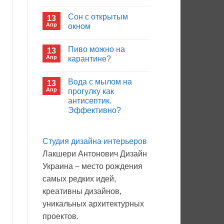
иммуноглобулина?
Комментариев
к
нет
Сон с открытым
13
записи
Кто
Апр
окном
будет
покупать
Комментариев
лекарства
к
нет
Пиво можно на
13
в
записи
больнице?
Сон
Апр
карантине?
с
открытым
Комментариев
окном
к
нет
Вода с мылом на
13
записи
Пиво
Апр
прогулку как
можно
антисептик.
на
карантине?
Эффективно?
Комментариев
к
нет
записи
Студия дизайна интерьеров
Вода
с
Лакшери Антонович Дизайн
мылом
на
Украина – место рождения
прогулку
как
самых редких идей,
антисептик.
Эффективно?
креативны дизайнов,
уникальных архитектурных
проектов.