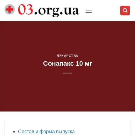
Skip
to
content
ЛЕКАРСТВА
Сонапакс 10 мг
Состав и форма выпуска