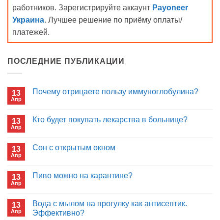
работников. Зарегистрируйте аккаунт
Payoneer
Украина
. Лучшее решение по приёму оплаты/
платежей.
ПОСЛЕДНИЕ ПУБЛИКАЦИИ
Почему отрицаете пользу иммуноглобулина?
13
Апр
Комментариев
к
нет
записи
Кто будет покупать лекарства в больнице?
13
Почему
Апр
отрицаете
Комментариев
пользу
к
нет
иммуноглобулина?
записи
Сон с открытым окном
13
Кто
Апр
будет
Комментариев
покупать
к
нет
лекарства
записи
Пиво можно на карантине?
в
13
Сон
больнице?
Апр
с
Комментариев
открытым
к
нет
окном
записи
Вода с мылом на прогулку как антисептик.
13
Пиво
Апр
можно
Эффективно?
на