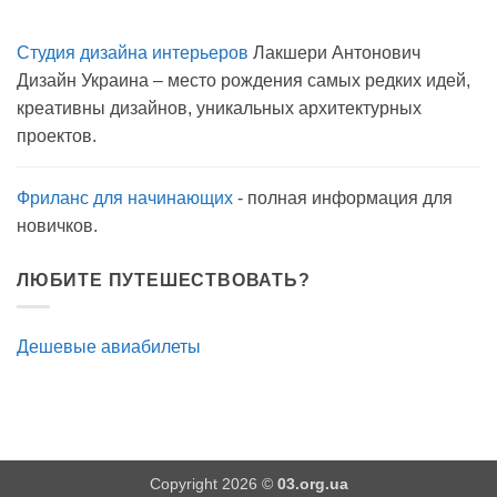
Комментариев
карантине?
к
нет
записи
Студия дизайна интерьеров
Лакшери Антонович
Вода
с
Дизайн Украина – место рождения самых редких идей,
мылом
на
креативны дизайнов, уникальных архитектурных
прогулку
как
проектов.
антисептик.
Эффективно?
Фриланс для начинающих
- полная информация для
новичков.
ЛЮБИТЕ ПУТЕШЕСТВОВАТЬ?
Дешевые авиабилеты
Copyright 2026 ©
03.org.ua