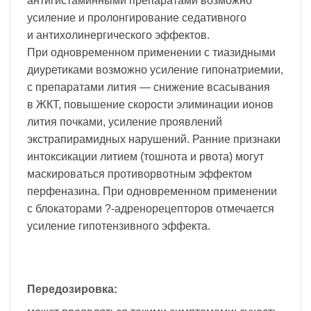
антигистаминными препаратами возможно
усиление и пролонгирование седативного
и антихолинергического эффектов.
При одновременном применении с тиазидными
диуретиками возможно усиление гипонатриемии,
с препаратами лития — снижение всасывания
в ЖКТ, повышение скорости элиминации ионов
лития почками, усиление проявлений
экстрапирамидных нарушений. Ранние признаки
интоксикации литием (тошнота и рвота) могут
маскироваться противорвотным эффектом
перфеназина. При одновременном применении
с блокаторами ?-адренорецепторов отмечается
усиление гипотензивного эффекта.
Передозировка: