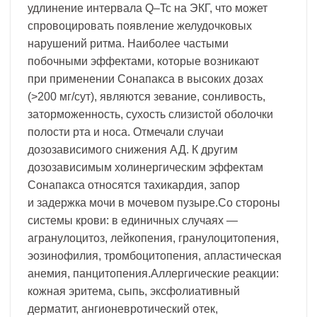
удлинение интервала Q–Tc на ЭКГ, что может
спровоцировать появление желудочковых
нарушений ритма. Наиболее частыми
побочными эффектами, которые возникают
при применении Сонапакса в высоких дозах
(>200 мг/сут), являются зевание, сонливость,
заторможенность, сухость слизистой оболочки
полости рта и носа. Отмечали случаи
дозозависимого снижения АД. К другим
дозозависимым холинергическим эффектам
Сонапакса относятся тахикардия, запор
и задержка мочи в мочевом пузыре.Со стороны
системы крови: в единичных случаях —
агранулоцитоз, лейкопения, гранулоцитопения,
эозинофилия, тромбоцитопения, апластическая
анемия, панцитопения.Аллергические реакции:
кожная эритема, сыпь, эксфолиативный
дерматит, ангионевротический отек,