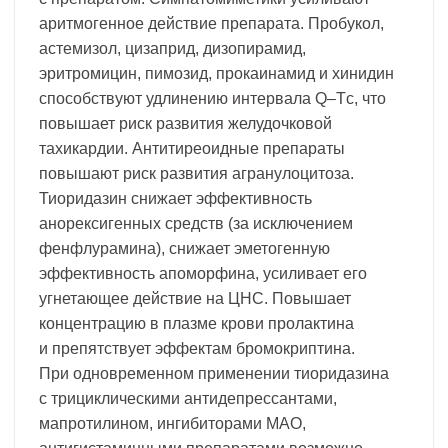
аритмогенное действие препарата. Пробукол,
астемизол, цизаприд, дизопирамид,
эритромицин, пимозид, прокаинамид и хинидин
способствуют удлинению интервала Q–Tс, что
повышает риск развития желудочковой
тахикардии. Антитиреоидные препараты
повышают риск развития агранулоцитоза.
Тиоридазин снижает эффективность
анорексигенных средств (за исключением
фенфлурамина), снижает эметогенную
эффективность апоморфина, усиливает его
угнетающее действие на ЦНС. Повышает
концентрацию в плазме крови пролактина
и препятствует эффектам бромокриптина.
При одновременном применении тиоридазина
с трициклическими антидепрессантами,
мапротилином, ингибиторами МАО,