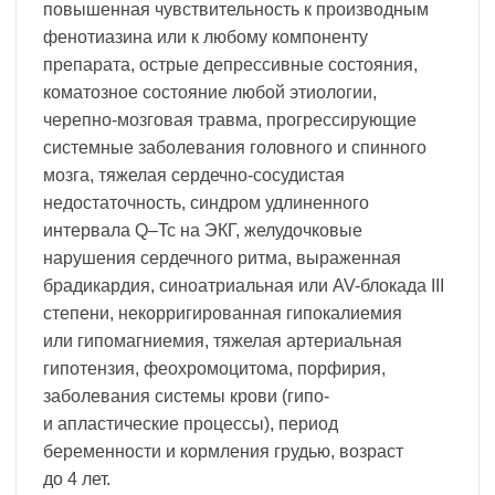
повышенная чувствительность к производным
фенотиазина или к любому компоненту
препарата, острые депрессивные состояния,
коматозное состояние любой этиологии,
черепно-мозговая травма, прогрессирующие
системные заболевания головного и спинного
мозга, тяжелая сердечно-сосудистая
недостаточность, синдром удлиненного
интервала Q–Tc на ЭКГ, желудочковые
нарушения сердечного ритма, выраженная
брадикардия, синоатриальная или AV-блокада III
степени, некорригированная гипокалиемия
или гипомагниемия, тяжелая артериальная
гипотензия, феохромоцитома, порфирия,
заболевания системы крови (гипо-
и апластические процессы), период
беременности и кормления грудью, возраст
до 4 лет.