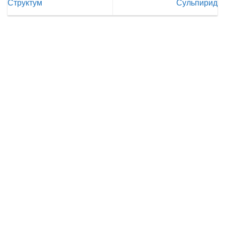
Структум
Сульпирид