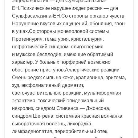
энцефалопатия — для Сульфасалазина-
ЕН.Психические нарушения:депрессия — для
Сульфасалазина-ЕН.Со стороны органов чувств
Нарушение вкусовых ощущений, обоняния, звон
в ушах.Со стороны мочеполовой системы
Протеинурия, гематурия, кристаллурия,
нефротический синдром, олигоспермия
и мужское бесплодие, имеющие обратимый
характер. У больных порфирией возможно
обострение приступов.Аллергические реакции
Очень редко: сыпь на коже, крапивница, эритема,
зуд, эксфолиативный дерматит,
светочувствительные реакции, мультиформная
экзантема, токсический эпидермальный
некролиз, синдром Стивенса — Джонсона,
синдром Шегрена, системная красная волчанка,
сывороточная болезнь, лихорадка,
лимфаденопатия, периорбитальный отек,