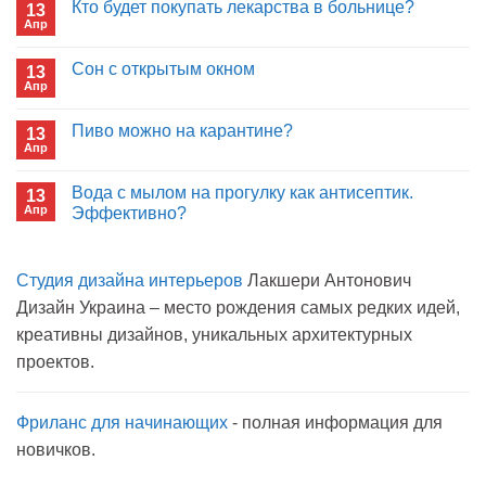
Кто будет покупать лекарства в больнице?
13
Почему
Апр
отрицаете
Комментариев
пользу
к
нет
иммуноглобулина?
записи
Сон с открытым окном
13
Кто
Апр
будет
Комментариев
покупать
к
нет
лекарства
записи
Пиво можно на карантине?
в
13
Сон
больнице?
Апр
с
Комментариев
открытым
к
нет
окном
записи
Вода с мылом на прогулку как антисептик.
13
Пиво
Апр
можно
Эффективно?
на
Комментариев
карантине?
к
нет
записи
Студия дизайна интерьеров
Лакшери Антонович
Вода
с
Дизайн Украина – место рождения самых редких идей,
мылом
на
креативны дизайнов, уникальных архитектурных
прогулку
как
проектов.
антисептик.
Эффективно?
Фриланс для начинающих
- полная информация для
новичков.