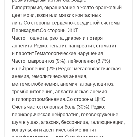
Гипертермия, окрашивание в желто-оранжевый
цвет мочи, кожи или мягких контактных
линз.Со стороны сердечно-сосудистой системы
Перикардит.Со стороны ЖКТ
Часто: тошнота, рвота, диарея и потеря
аппетита.Редко: гепатит, панкреатит, стоматит
и паротит.Гематологические нарушения
Часто: макроцитоз (9%), лейкопения (3,7%)
и нейтропения (2%).Редко: мегалобластическая
анемия, гемолитическая анемия,
метгемоглобинемия, анемия, агранулоцитоз,
тромбоцитопения, апластическая анемия
и гипопротромбинемия.Со стороны ЦНС
Очень часто: головная боль (30%).Редко:
периферическая нейропатия, головокружение,
шум в ушах, атаксия, бессонница, галлюцинации,
конвульсии и асептический менингит;