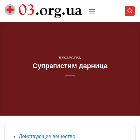
Skip
to
content
ЛЕКАРСТВА
Супрагистим дарница
Действующее вещество