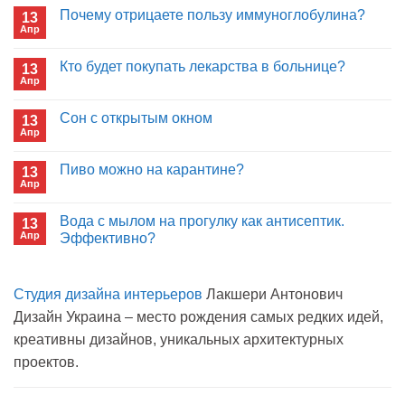
Почему отрицаете пользу иммуноглобулина?
13
Апр
Комментариев
к
нет
записи
Кто будет покупать лекарства в больнице?
13
Почему
Апр
отрицаете
Комментариев
пользу
к
нет
иммуноглобулина?
записи
Сон с открытым окном
13
Кто
Апр
будет
Комментариев
покупать
к
нет
лекарства
записи
Пиво можно на карантине?
в
13
Сон
больнице?
Апр
с
Комментариев
открытым
к
нет
окном
записи
Вода с мылом на прогулку как антисептик.
13
Пиво
Апр
можно
Эффективно?
на
Комментариев
карантине?
к
нет
записи
Студия дизайна интерьеров
Лакшери Антонович
Вода
с
Дизайн Украина – место рождения самых редких идей,
мылом
на
креативны дизайнов, уникальных архитектурных
прогулку
как
проектов.
антисептик.
Эффективно?