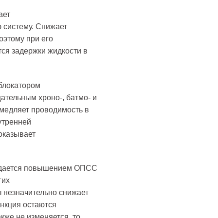
ает
 систему. Снижает
оэтому при его
тся задержки жидкости в
блокатором
ательным хроно-, батмо- и
медляет проводимость в
утренней
оказывает
ждается повышением ОПСС
гих
л незначительно снижает
ункция остаются
же не изменяется, то