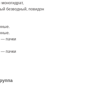
 моногидрат,
ный безводный, повидон
нные.
нные.
) — пачки
) — пачки
руппа