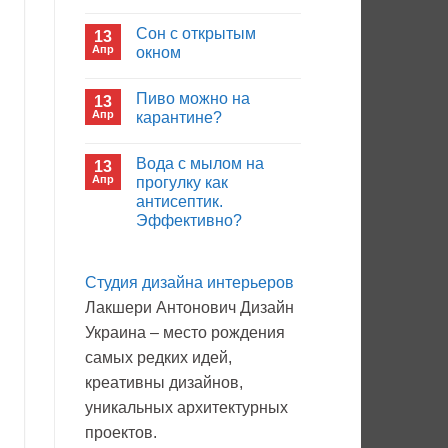
иммуноглобулина?
Комментариев
к
нет
Сон с открытым
13
записи
Кто
Апр
окном
будет
покупать
Комментариев
лекарства
к
нет
Пиво можно на
13
в
записи
больнице?
Сон
Апр
карантине?
с
открытым
Комментариев
окном
к
нет
Вода с мылом на
13
записи
Пиво
Апр
прогулку как
можно
антисептик.
на
карантине?
Эффективно?
Комментариев
к
нет
записи
Студия дизайна интерьеров
Вода
с
Лакшери Антонович Дизайн
мылом
на
Украина – место рождения
прогулку
как
самых редких идей,
антисептик.
Эффективно?
креативны дизайнов,
уникальных архитектурных
проектов.