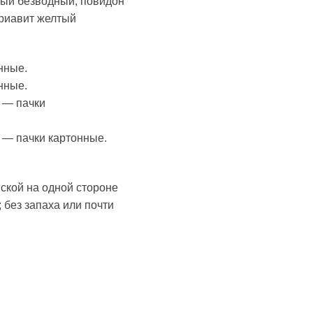
ный безводный, повидон
ариавит желтый
нные.
нные.
) — пачки
) — пачки картонные.
иской на одной стороне
 без запаха или почти