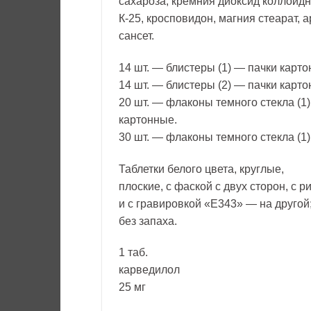
сахароза, кремния диоксид коллоид
К-25, кросповидон, магния стеарат, 
сансет.
14 шт. — блистеры (1) — пачки карто
14 шт. — блистеры (2) — пачки карто
20 шт. — флаконы темного стекла (1
картонные.
30 шт. — флаконы темного стекла (1
Таблетки белого цвета, круглые,
плоские, с фаской с двух сторон, с р
и с гравировкой «Е343» — на другой;
без запаха.
1 таб.
карведилол
25 мг