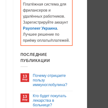
Платёжная система для
фрилансеров и
удалённых работников.
Зарегистрируйте аккаунт
Payoneer Украина
.
Лучшее решение по
приёму оплаты/платежей.
ПОСЛЕДНИЕ
ПУБЛИКАЦИИ
Почему отрицаете
13
Апр
пользу
иммуноглобулина?
Комментариев
к
нет
Кто будет покупать
13
записи
Почему
Апр
лекарства в
отрицаете
больнице?
пользу