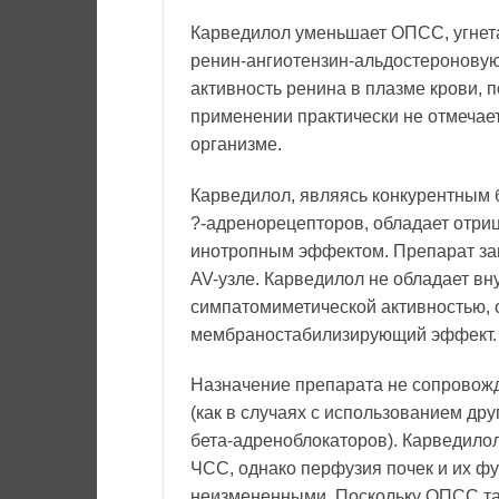
Карведилол уменьшает ОПСС, угнет
ренин-ангиотензин-альдостероновую
активность ренина в плазме крови, п
применении практически не отмечае
организме.
Карведилол, являясь конкурентным 
?-адренорецепторов, обладает отриц
инотропным эффектом. Препарат за
AV-узле. Карведилол не обладает вн
симпатомиметической активностью, 
мембраностабилизирующий эффект.
Назначение препарата не сопрово
(как в случаях с использованием дру
бета-адреноблокаторов). Карведило
ЧСС, однако перфузия почек и их ф
неизмененными. Поскольку ОПСС так