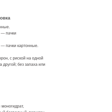
ковка
нные.
) — пачки
) — пачки картонные.
орон, с риской на одной
 другой; без запаха или
 моногидрат,