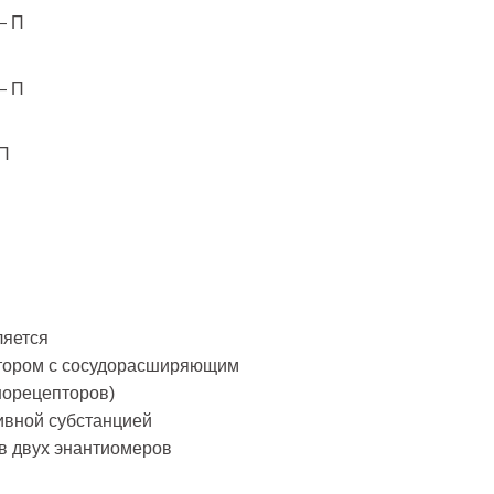
 — П
 — П
 П
ляется
атором с сосудорасширяющим
норецепторов)
ивной субстанцией
в двух энантиомеров