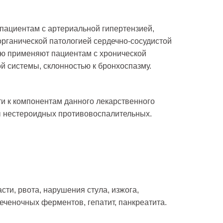
 пациентам с артериальной гипертензией,
органической патологией сердечно-сосудистой
ью применяют пациентам с хронической
й системы, склонностью к бронхоспазму.
ти к компонентам данного лекарственного
ы нестероидных противовоспалительных.
сти, рвота, нарушения стула, изжога,
еченочных ферментов, гепатит, панкреатита.