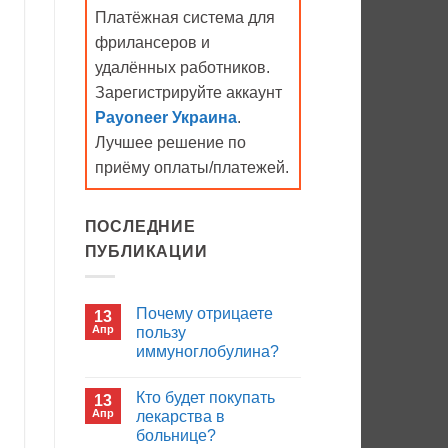
Платёжная система для
фрилансеров и
удалённых работников.
Зарегистрируйте аккаунт
Payoneer Украина
.
Лучшее решение по
приёму оплаты/платежей.
ПОСЛЕДНИЕ
ПУБЛИКАЦИИ
Почему отрицаете
13
Апр
пользу
иммуноглобулина?
Комментариев
к
нет
Кто будет покупать
13
записи
Почему
Апр
лекарства в
отрицаете
больнице?
пользу