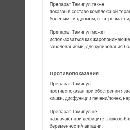
Препарат Тамипул также
показан в составе комплексной тера
болевым синдромом, в т.ч. ревматои
Препарат Тамипул может
использоваться как жаропонижающе
заболеваниями, для купирования бо
Противопоказания
Препарат Тамипул
противопоказан при обострении язв
кишки, дисфункции печени/почек, н
Препарат Тамипул не
назначают при дефиците глюкозо-6-ф
беременности/лактации.