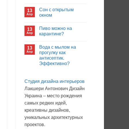
иммуноглобулина?
Комментариев
к
нет
Сон с открытым
13
записи
Кто
Апр
окном
будет
покупать
Комментариев
лекарства
к
нет
Пиво можно на
13
в
записи
больнице?
Сон
Апр
карантине?
с
открытым
Комментариев
окном
к
нет
Вода с мылом на
13
записи
Пиво
Апр
прогулку как
можно
антисептик.
на
карантине?
Эффективно?
Комментариев
к
нет
записи
Студия дизайна интерьеров
Вода
с
Лакшери Антонович Дизайн
мылом
на
Украина – место рождения
прогулку
как
самых редких идей,
антисептик.
Эффективно?
креативны дизайнов,
уникальных архитектурных
проектов.