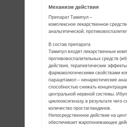
Механизм действия
Препарат Тамипул –
комплексное лекарственное средств
анальгетической, противовоспалите
В состав препарата
Тамипул входят лекарственные ком
противовоспалительных средств (иб
действия, терапевтические эффект
фармакологическими свойствами ком
парацетамол – ненаркотические анал
способностью снижать концентрацию
центральной нервной системы. Ибу
циклооксигеназу, в результате чего
количество простагландинов.
Непосредственное действие на цент
обеспечивает жаропонижающее дейс