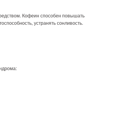
редством. Кофеин способен повышать
оспособность, устранять сонливость.
ндрома: