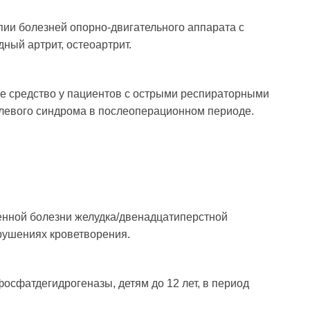
пии болезней опорно-двигательного аппарата с
дный артрит, остеоартрит.
е средство у пациентов с острыми респираторными
левого синдрома в послеоперационном периоде.
енной болезни желудка/двенадцатиперстной
арушениях кроветворения.
осфатдегидрогеназы, детям до 12 лет, в период