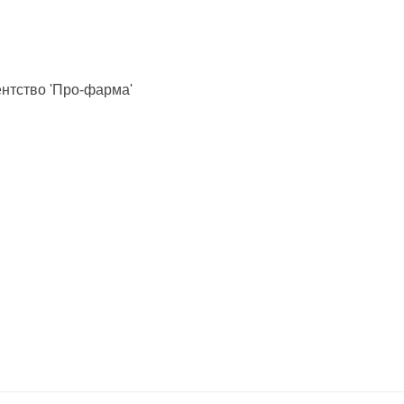
нтство 'Про-фарма'