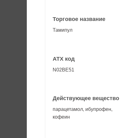
Торговое название
Тамипул
АТХ код
N02BE51
Действующее вещество
парацетамол, ибупрофен,
кофеин