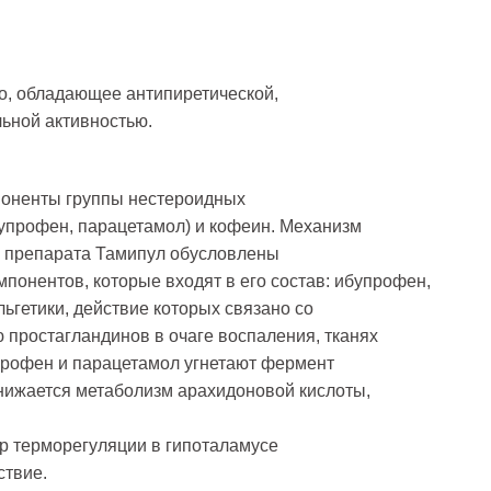
о, обладающее антипиретической,
льной активностью.
поненты группы нестероидных
упрофен, парацетамол) и кофеин. Механизм
ы препарата Тамипул обусловлены
понентов, которые входят в его состав: ибупрофен,
ьгетики, действие которых связано со
 простагландинов в очаге воспаления, тканях
профен и парацетамол угнетают фермент
 снижается метаболизм арахидоновой кислоты,
р терморегуляции в гипоталамусе
твие.