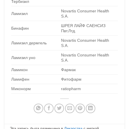
Тербизил
Novartis Consumer Health
Ламизил
S.A.
ШРЕЯ ЛАЙФ САЕНСИЗ
Бинафин
Пвт.Лтд.
Novartis Consumer Health
Ламизил дермгель
S.A.
Novartis Consumer Health
Ламизил уно
S.A.
Ламикон
Фармак
Ламифен
Фитофарм
Миконорм
ratiopharm
Эта запись была размещена в
Лекарства
с меткой