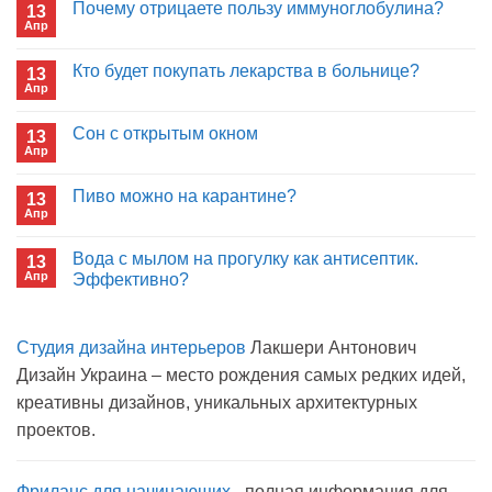
Почему отрицаете пользу иммуноглобулина?
13
Апр
Комментариев
к
нет
записи
Кто будет покупать лекарства в больнице?
13
Почему
Апр
отрицаете
Комментариев
пользу
к
нет
иммуноглобулина?
записи
Сон с открытым окном
13
Кто
Апр
будет
Комментариев
покупать
к
нет
лекарства
записи
Пиво можно на карантине?
в
13
Сон
больнице?
Апр
с
Комментариев
открытым
к
нет
окном
записи
Вода с мылом на прогулку как антисептик.
13
Пиво
Апр
можно
Эффективно?
на
Комментариев
карантине?
к
нет
записи
Студия дизайна интерьеров
Лакшери Антонович
Вода
с
Дизайн Украина – место рождения самых редких идей,
мылом
на
креативны дизайнов, уникальных архитектурных
прогулку
как
проектов.
антисептик.
Эффективно?
Фриланс для начинающих
- полная информация для