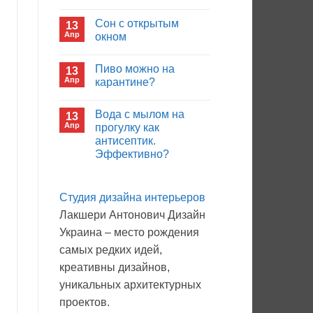
иммуноглобулина?
Комментариев
к
нет
Сон с открытым
13
записи
Кто
Апр
окном
будет
покупать
Комментариев
лекарства
к
нет
Пиво можно на
13
в
записи
больнице?
Сон
Апр
карантине?
с
открытым
Комментариев
окном
к
нет
Вода с мылом на
13
записи
Пиво
Апр
прогулку как
можно
антисептик.
на
карантине?
Эффективно?
Комментариев
к
нет
записи
Студия дизайна интерьеров
Вода
с
Лакшери Антонович Дизайн
мылом
на
Украина – место рождения
прогулку
как
самых редких идей,
антисептик.
Эффективно?
креативны дизайнов,
уникальных архитектурных
проектов.