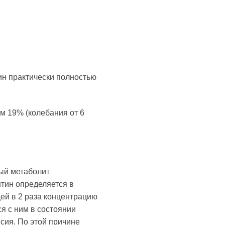
н практически полностью
м 19% (колебания от 6
ый метаболит
нтин определяется в
ей в 2 раза концентрацию
я с ним в состоянии
сия. По этой причине