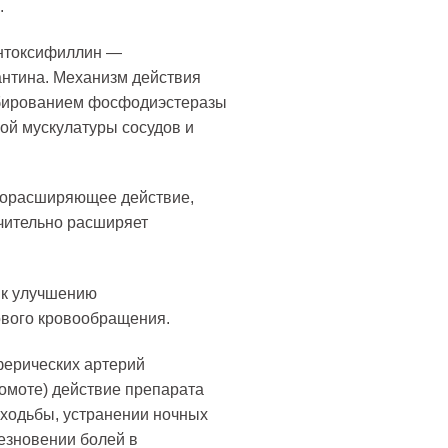
.
ентоксифиллин —
антина. Механизм действия
ибированием фосфодиэстеразы
ой мускулатуры сосудов и
дорасширяющее действие,
чительно расширяет
 к улучшению
ового кровообращения.
ерических артерий
омоте) действие препарата
 ходьбы, устранении ночных
езновении болей в