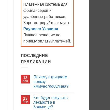
Платёжная система для
фрилансеров и
удалённых работников.
Зарегистрируйте аккаунт
Payoneer Украина
.
Лучшее решение по
приёму оплаты/платежей.
ПОСЛЕДНИЕ
ПУБЛИКАЦИИ
Почему отрицаете
13
Апр
пользу
иммуноглобулина?
Комментариев
к
нет
Кто будет покупать
13
записи
Почему
Апр
лекарства в
отрицаете
больнице?
пользу