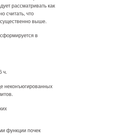
дует рассматривать как
о считать, что
 существенно выше.
сформируется в
 ч.
де неконъюгированных
итов.
ких
ми функции почек