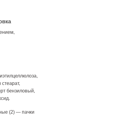
овка
ением,
сиэтилцеллюлоза,
 стеарат,
рт бензиловый,
ксид.
ные (2) — пачки