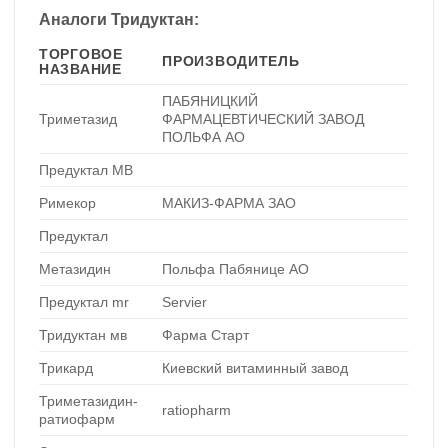
Аналоги Тридуктан:
ТОРГОВОЕ
ПРОИЗВОДИТЕЛЬ
НАЗВАНИЕ
ПАБЯНИЦКИЙ
Триметазид
ФАРМАЦЕВТИЧЕСКИЙ ЗАВОД
ПОЛЬФА АО
Предуктал МВ
Римекор
МАКИЗ-ФАРМА ЗАО
Предуктал
Метазидин
Польфа Пабянице АО
Предуктал mr
Servier
Тридуктан мв
Фарма Старт
Трикард
Киевский витаминный завод
Триметазидин-
ratiopharm
ратиофарм