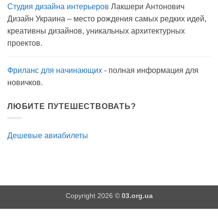
Студия дизайна интерьеров
Лакшери Антонович
Вода
с
Дизайн Украина – место рождения самых редких идей,
мылом
на
креативны дизайнов, уникальных архитектурных
прогулку
как
проектов.
антисептик.
Эффективно?
Фриланс для начинающих
- полная информация для
новичков.
ЛЮБИТЕ ПУТЕШЕСТВОВАТЬ?
Дешевые авиабилеты
Copyright 2026 ©
03.org.ua