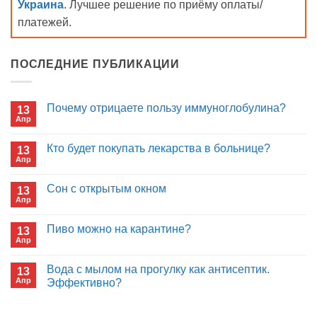
Украина
. Лучшее решение по приёму оплаты/
платежей.
ПОСЛЕДНИЕ ПУБЛИКАЦИИ
Почему отрицаете пользу иммуноглобулина?
13
Апр
Комментариев
к
нет
записи
Кто будет покупать лекарства в больнице?
13
Почему
Апр
отрицаете
Комментариев
пользу
к
нет
иммуноглобулина?
записи
Сон с открытым окном
13
Кто
Апр
будет
Комментариев
покупать
к
нет
лекарства
записи
Пиво можно на карантине?
в
13
Сон
больнице?
Апр
с
Комментариев
открытым
к
нет
окном
записи
Вода с мылом на прогулку как антисептик.
13
Пиво
Апр
можно
Эффективно?
на
Комментариев
карантине?
к
нет
записи