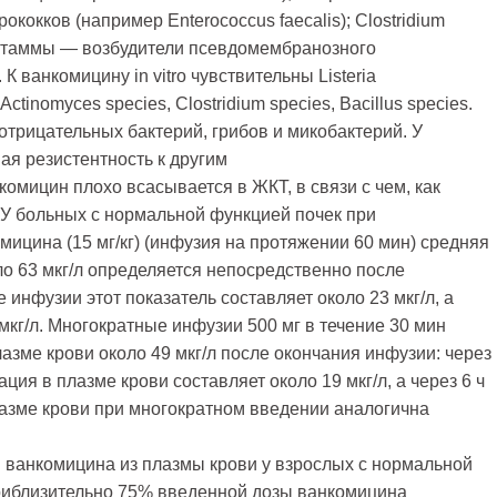
ерококков (например Еntеrococcus faecalis); Clostridium
ые штаммы — возбудители псевдомембранозного
К ванкомицину in vitro чувствительны Listeria
Actinomyces species, Clostridium species, Bacillus species.
мотрицательных бактерий, грибов и микобактерий. У
ая резистентность к другим
омицин плохо всасывается в ЖКТ, в связи с чем, как
 У больных с нормальной функцией почек при
мицина (15 мг/кг) (инфузия на протяжении 60 мин) средняя
о 63 мкг/л определяется непосредственно после
 инфузии этот показатель составляет около 23 мкг/л, а
мкг/л. Многократные инфузии 500 мг в течение 30 мин
зме крови около 49 мкг/л после окончания инфузии: через
ция в плазме крови составляет около 19 мкг/л, а через 6 ч
лазме крови при многократном введении аналогична
ванкомицина из плазмы крови у взрослых с нормальной
Приблизительно 75% введенной дозы ванкомицина