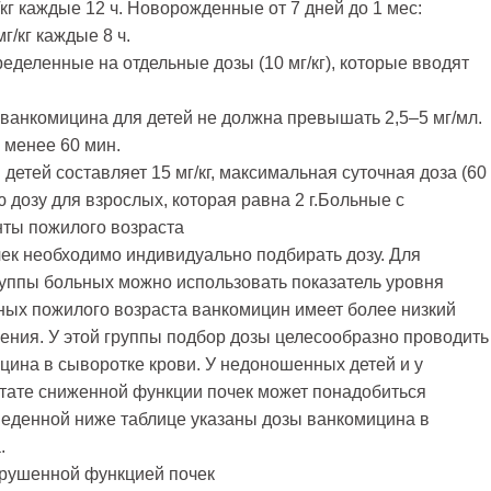
г/кг каждые 12 ч. Новорожденные от 7 дней до 1 мес:
г/кг каждые 8 ч.
пределенные на отдельные дозы (10 мг/кг), которые вводят
 ванкомицина для детей не должна превышать 2,5–5 мг/мл.
 менее 60 мин.
детей составляет 15 мг/кг, максимальная суточная доза (60
 дозу для взрослых, которая равна 2 г.Больные с
нты пожилого возраста
к необходимо индивидуально подбирать дозу. Для
руппы больных можно использовать показатель уровня
ьных пожилого возраста ванкомицин имеет более низкий
ения. У этой группы подбор дозы целесообразно проводить
цина в сыворотке крови. У недоношенных детей и у
ьтате сниженной функции почек может понадобиться
веденной ниже таблице указаны дозы ванкомицина в
.
арушенной функцией почек