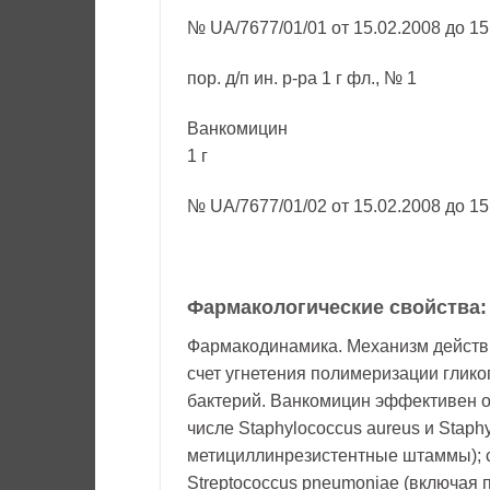
№ UA/7677/01/01 от 15.02.2008 до 15
пор. д/п ин. р-ра 1 г фл., № 1
Ванкомицин
1 г
№ UA/7677/01/02 от 15.02.2008 до 15
Фармакологические свойства:
Фармакодинамика. Механизм действия
счет угнетения полимеризации глик
бактерий. Ванкомицин эффективен о
числе Stаphylococcus aureus и Stаph
метициллинрезистентные штаммы); ст
Streptococcus pneumoniae (включая