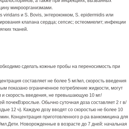
ефалоспоринов, а также при инфекциях, вызванных
цину микроорганизмами.
viridans и S. Bovis, энтерококком, S. epidermidis или
ирования клапана сердца; сепсис; остеомиелит; инфекции
гких тканей.
обходимо сделать кожные пробы на переносимость при
нтрация составляет не более 5 мг/мл, скорость введения
орым показано ограниченное потребление жидкости, могут
л и скорость введения, не превышающую 10 мг/
 почекВзрослые. Обычно суточная доза составляет 2 г в/
аждые 12 ч). Каждую дозу вводят со скоростью не более 10
 мин. Концентрация приготовленного р-ра ванкомицина для
/мл.Дети. Новорожденные в возрасте до 7 дней: начальная