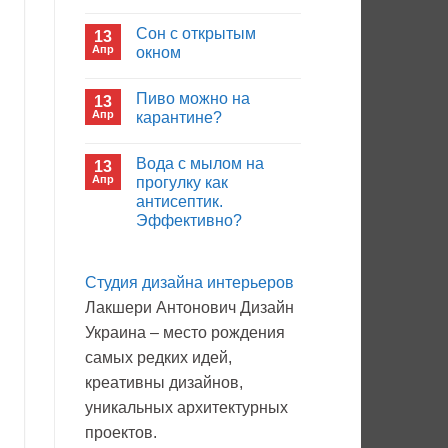
иммуноглобулина?
Комментариев
к
нет
Сон с открытым
13
записи
Кто
Апр
окном
будет
покупать
Комментариев
лекарства
к
нет
Пиво можно на
13
в
записи
больнице?
Сон
Апр
карантине?
с
открытым
Комментариев
окном
к
нет
Вода с мылом на
13
записи
Пиво
Апр
прогулку как
можно
антисептик.
на
карантине?
Эффективно?
Комментариев
к
нет
записи
Студия дизайна интерьеров
Вода
с
Лакшери Антонович Дизайн
мылом
на
Украина – место рождения
прогулку
как
самых редких идей,
антисептик.
Эффективно?
креативны дизайнов,
уникальных архитектурных
проектов.