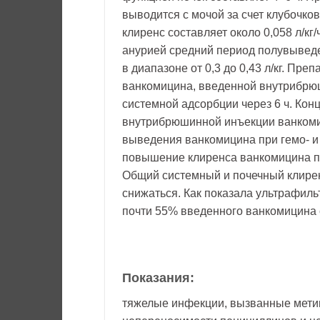
выводится с мочой за счет клубочко
клиренс составляет около 0,058 л/кг/
анурией средний период полувыведе
в диапазоне от 0,3 до 0,43 л/кг. Пр
ванкомицина, введенной внутрибрюш
системной адсорбции через 6 ч. Конц
внутрибрюшинной инъекции ванкомиц
выведения ванкомицина при гемо- и
повышение клиренса ванкомицина п
Общий системный и почечный клирен
снижаться. Как показала ультрафиль
почти 55% введенного ванкомицина 
Показания:
тяжелые инфекции, вызванные мети