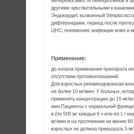
непереносимости пенициллинов и ц
другими чувствительными к ванкоми
Эндокардит, вызванный Streptococcus 
дифтероидами, период после протез
ЦНС; пневмония; инфекции кожи и мя
Применение:
до начала применения препарата не
отсутствии противопоказаний.
Для взрослых рекомендованная конце
не более 10 мг/мин. У больных, кот
применять концентрацию до 10 мг/м
мин.Пациенты с нормальной функцией
в (по 500 мг каждые 6 ч или по 1 г к
мг/мин и на протяжении не менее 60
взрослых не должна превышать 5 мг