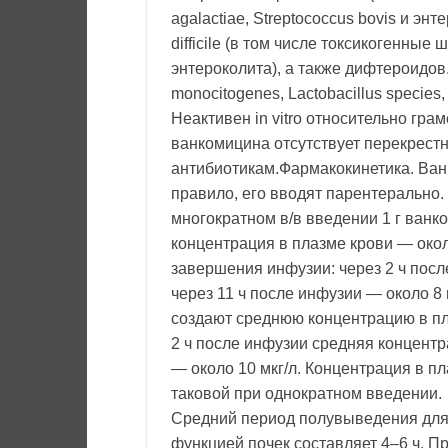
agalactiae, Streptococcus bovis и энт
difficile (в том числе токсикогенн
энтероколита), а также дифтероидов. 
mоnocitogenes, Lactobacillus species, 
Неактивен in vitro относительно гра
ванкомицина отсутствует перекрестн
антибиотикам.Фармакокинетика. Ванк
правило, его вводят парентерально.
многократном в/в введении 1 г ванко
концентрация в плазме крови — окол
завершения инфузии: через 2 ч после
через 11 ч после инфузии — около 8 
создают среднюю концентрацию в пла
2 ч после инфузии средняя концентра
— около 10 мкг/л. Концентрация в п
таковой при однократном введении.
Средний период полувыведения для 
функцией почек составляет 4–6 ч. 