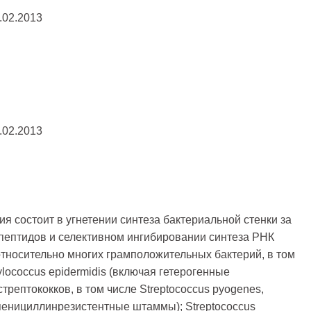
.02.2013
.02.2013
 состоит в угнетении синтеза бактериальной стенки за
опептидов и селективном ингибировании синтеза РНК
тносительно многих грамположительных бактерий, в том
ylococcus epidermidis (включая гетерогенные
рептококков, в том числе Streptococcus pyogenes,
 пенициллинрезистентные штаммы); Streptococcus