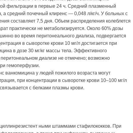
вой фильтрации в первые 24 ч. Средний плазменный
ч, а средний почечный клиренс — 0,048 л/кг/ч. У больных с
ния составляет 7,5 дня. Объем распределения колеблется
епарат практически не метаболизируется. Около 60% дозы
инно во время перитонеального диализа, подвергается
ентрация в сыворотке крови 10 мг/л достигается при
ина в дозе 30 мг/кг массы тела. Эффективного
 перитонеальном диализе не отмечено; возможно
ри гемоперфузии.
с ванкомицина у людей пожилого возраста могут
трация, при концентрации в сыворотке крови 10–100 мг/л
связывается с белками плазмы крови.
циллинрезистент ными штаммами стафилококков. При