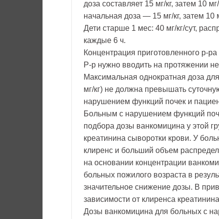
доза составляет 15 мг/кг, затем 10 м
начальная доза — 15 мг/кг, затем 10 м
Дети старше 1 мес: 40 мг/кг/сут, рас
каждые 6 ч.
Концентрация приготовленного р-ра
Р-р нужно вводить на протяжении не
Максимальная однократная доза для 
мг/кг) не должна превышать суточную
нарушением функций почек и пацие
Больным с нарушением функций поче
подбора дозы ванкомицина у этой г
креатинина сыворотки крови. У бол
клиренс и больший объем распредел
на основании концентрации ванкоми
больных пожилого возраста в резул
значительное снижение дозы. В при
зависимости от клиренса креатинина
Дозы ванкомицина для больных с н