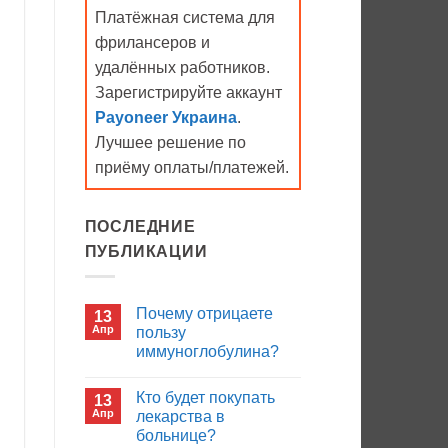
Платёжная система для
фрилансеров и
удалённых работников.
Зарегистрируйте аккаунт
Payoneer Украина
.
Лучшее решение по
приёму оплаты/платежей.
ПОСЛЕДНИЕ
ПУБЛИКАЦИИ
Почему отрицаете
13
Апр
пользу
иммуноглобулина?
Комментариев
к
нет
Кто будет покупать
13
записи
Почему
Апр
лекарства в
отрицаете
больнице?
пользу