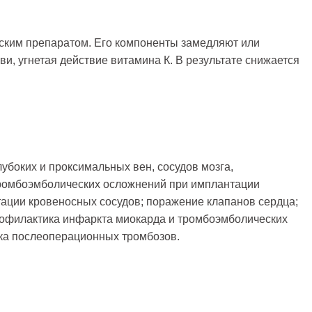
ским препаратом. Его компоненты замедляют или
, угнетая действие витамина К. В результате снижается
убоких и проксимальных вен, сосудов мозга,
тромбоэмболических осложнений при имплантации
тации кровеносных сосудов; поражение клапанов сердца;
рофилактика инфаркта миокарда и тромбоэмболических
ка послеоперационных тромбозов.