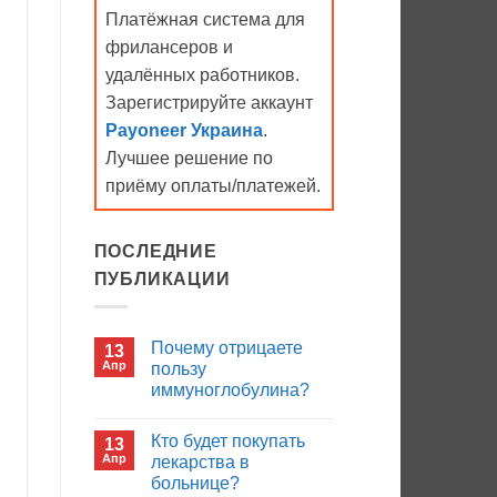
Платёжная система для
фрилансеров и
удалённых работников.
Зарегистрируйте аккаунт
Payoneer Украина
.
Лучшее решение по
приёму оплаты/платежей.
ПОСЛЕДНИЕ
ПУБЛИКАЦИИ
Почему отрицаете
13
Апр
пользу
иммуноглобулина?
Комментариев
к
нет
Кто будет покупать
13
записи
Почему
Апр
лекарства в
отрицаете
больнице?
пользу