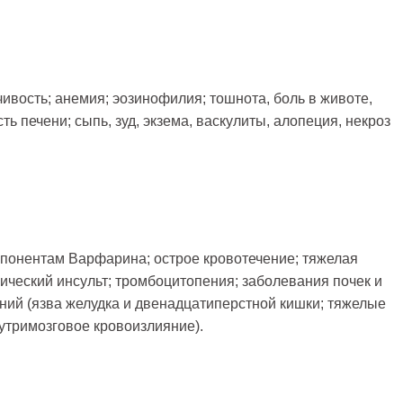
вость; анемия; эозинофилия; тошнота, боль в животе,
ь печени; сыпь, зуд, экзема, васкулиты, алопеция, некроз
понентам Варфарина; острое кровотечение; тяжелая
ический инсульт; тромбоцитопения; заболевания почек и
ний (язва желудка и двенадцатиперстной кишки; тяжелые
утримозговое кровоизлияние).