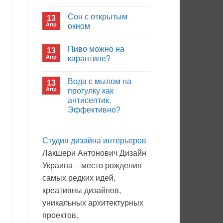
иммуноглобулина?
Комментариев
к
нет
Сон с открытым
13
записи
Кто
Апр
окном
будет
покупать
Комментариев
лекарства
к
нет
Пиво можно на
13
в
записи
больнице?
Сон
Апр
карантине?
с
открытым
Комментариев
окном
к
нет
Вода с мылом на
13
записи
Пиво
Апр
прогулку как
можно
антисептик.
на
карантине?
Эффективно?
Комментариев
к
нет
записи
Студия дизайна интерьеров
Вода
с
Лакшери Антонович Дизайн
мылом
на
Украина – место рождения
прогулку
как
самых редких идей,
антисептик.
Эффективно?
креативны дизайнов,
уникальных архитектурных
проектов.