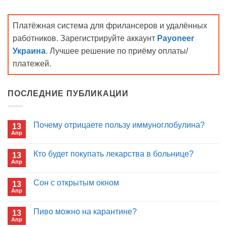
Платёжная система для фрилансеров и удалённых
работников. Зарегистрируйте аккаунт
Payoneer
Украина
. Лучшее решение по приёму оплаты/
платежей.
ПОСЛЕДНИЕ ПУБЛИКАЦИИ
Почему отрицаете пользу иммуноглобулина?
13
Апр
Комментариев
к
нет
записи
Кто будет покупать лекарства в больнице?
13
Почему
Апр
отрицаете
Комментариев
пользу
к
нет
иммуноглобулина?
записи
Сон с открытым окном
13
Кто
Апр
будет
Комментариев
покупать
к
нет
лекарства
записи
Пиво можно на карантине?
в
13
Сон
больнице?
Апр
с
Комментариев
открытым