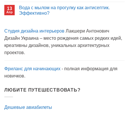
к
нет
окном
записи
Вода с мылом на прогулку как антисептик.
13
Пиво
Апр
можно
Эффективно?
на
Комментариев
карантине?
к
нет
записи
Студия дизайна интерьеров
Лакшери Антонович
Вода
с
Дизайн Украина – место рождения самых редких идей,
мылом
на
креативны дизайнов, уникальных архитектурных
прогулку
как
проектов.
антисептик.
Эффективно?
Фриланс для начинающих
- полная информация для
новичков.
ЛЮБИТЕ ПУТЕШЕСТВОВАТЬ?
Дешевые авиабилеты