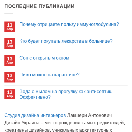
ПОСЛЕДНИЕ ПУБЛИКАЦИИ
Почему отрицаете пользу иммуноглобулина?
13
Апр
Комментариев
к
нет
записи
Кто будет покупать лекарства в больнице?
13
Почему
Апр
отрицаете
Комментариев
пользу
к
нет
иммуноглобулина?
записи
Сон с открытым окном
13
Кто
Апр
будет
Комментариев
покупать
к
нет
лекарства
записи
Пиво можно на карантине?
в
13
Сон
больнице?
Апр
с
Комментариев
открытым
к
нет
окном
записи
Вода с мылом на прогулку как антисептик.
13
Пиво
Апр
можно
Эффективно?
на
Комментариев
карантине?
к
нет
записи
Студия дизайна интерьеров
Лакшери Антонович
Вода
с
Дизайн Украина – место рождения самых редких идей,
мылом
на
креативны дизайнов, уникальных архитектурных
прогулку