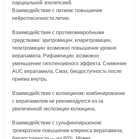
парциальной эпилепсией.
Взаимодействие с литием: повышение
нейротоксичности лития.
Взаимодействие с противомикробными
средствами: эритромицин, кларитромицин,
телитромицин: возможно повышение уровня
верапамила. Рифампицин: возможно
уменьшение гипотензивного эффекта. Снижение
AUC верапамила, Смах, биодоступность после
приема внутрь.
Взаимодействие с колхицином: комбинирование
с верапамилом не рекомендуется из-за
увеличенной экспозиции колхицина.
Взаимодействие с сульфинпиразоном:
троекратное повышение клиренса верапамила,
биодоступности — на 60%. Может