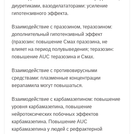
диуретиками, вазодилататорами: усиление
гипотензивного эффекта.
Взаимодействие с празозином, теразозином:
дополнительный гипотензивный эффект
(празозин: повышение Смах празозина, не
влияет на период полувыведения; теразозин:
повышение AUC теразозина и Смах.
Взаимодействие с противовирусными
средствами: плазменные концентрации
верапамила могут повышаться.
Взаимодействие с карбамазепином: повышение
уровня карбамазепина, повышение
нейротоксических побочных эффектов
карбамазепина. Повышение AUC
карбамазепина у людей с рефрактерной