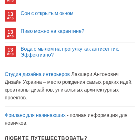
Апр
отрицаете
Комментариев
пользу
к
нет
иммуноглобулина?
записи
Сон с открытым окном
13
Кто
Апр
будет
Комментариев
покупать
к
нет
лекарства
записи
Пиво можно на карантине?
в
13
Сон
больнице?
Апр
с
Комментариев
открытым
к
нет
окном
записи
Вода с мылом на прогулку как антисептик.
13
Пиво
Апр
можно
Эффективно?
на
Комментариев
карантине?
к
нет
записи
Студия дизайна интерьеров
Лакшери Антонович
Вода
с
Дизайн Украина – место рождения самых редких идей,
мылом
на
креативны дизайнов, уникальных архитектурных
прогулку
как
проектов.
антисептик.
Эффективно?
Фриланс для начинающих
- полная информация для
новичков.
ЛЮБИТЕ ПУТЕШЕСТВОВАТЬ?