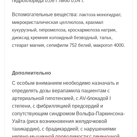
гидрохлорида 0,08 г либо 0,04 г.
Вспомогательные вещества:
лактоза моногидрат,
микрокристалическая целлюлоза, крахмал
кукурузный, гипромелоза, кроскармелоза натрия,
диоксид кремния колоидный безводный, тальк,
стеарат магния, сепифилм 752 белий, макрогол 4000.
Дополнительно
С особым вниманием необходимо назначать и
определять дозы верапамила пациентам с
артериальной гипотензией, с AV-блокадой I
степени, с фибрилляцией предсердий и
сопутствующим синдромом Вольфа-Паркинсона-
Уайта (риск возникновения желудочковой
тахикардии), с брадикардией; с нарушениями
нервно-мышечной проводимости;с печеночной