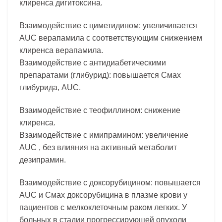
клиренса дигитоксина.
Взаимодействие с циметидином: увеличивается
AUC верапамила с соответствующим снижением
клиренса верапамила.
Взаимодействие с антидиабетическими
препаратами (глибурид): повышается Смах
глибурида, AUC.
Взаимодействие с теофиллином: снижение
клиренса.
Взаимодействие с имипрамином: увеличение
AUC , без влияния на активный метаболит
дезипрамин.
Взаимодействие с доксорубицином: повышается
AUC и Смах доксорубицина в плазме крови у
пациентов с мелкоклеточным раком легких. У
больных в стадии прогрессирующей опухоли