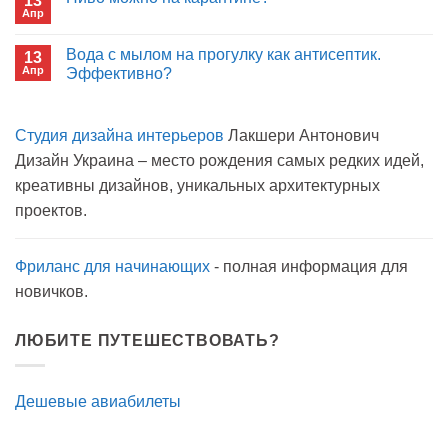
13
Сон
больнице?
Апр
с
Комментариев
открытым
к
нет
окном
записи
Вода с мылом на прогулку как антисептик.
13
Пиво
Апр
можно
Эффективно?
на
Комментариев
карантине?
к
нет
записи
Студия дизайна интерьеров
Лакшери Антонович
Вода
с
Дизайн Украина – место рождения самых редких идей,
мылом
на
креативны дизайнов, уникальных архитектурных
прогулку
как
проектов.
антисептик.
Эффективно?
Фриланс для начинающих
- полная информация для
новичков.
ЛЮБИТЕ ПУТЕШЕСТВОВАТЬ?
Дешевые авиабилеты