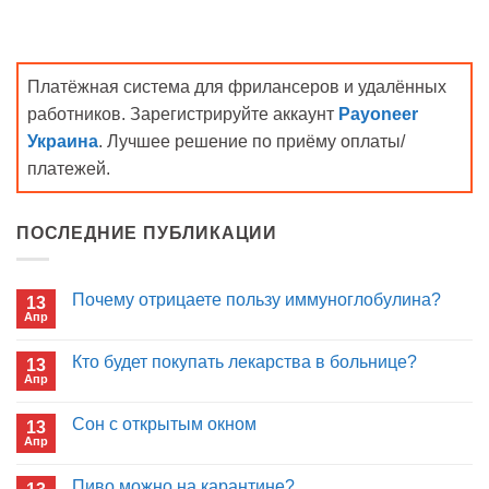
Платёжная система для фрилансеров и удалённых
работников. Зарегистрируйте аккаунт
Payoneer
Украина
. Лучшее решение по приёму оплаты/
платежей.
ПОСЛЕДНИЕ ПУБЛИКАЦИИ
Почему отрицаете пользу иммуноглобулина?
13
Апр
Комментариев
к
нет
записи
Кто будет покупать лекарства в больнице?
13
Почему
Апр
отрицаете
Комментариев
пользу
к
нет
иммуноглобулина?
записи
Сон с открытым окном
13
Кто
Апр
будет
Комментариев
покупать
к
нет
лекарства
записи
Пиво можно на карантине?
в