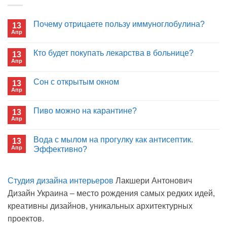
Почему отрицаете пользу иммуноглобулина?
13
Апр
Комментариев
к
нет
записи
Кто будет покупать лекарства в больнице?
13
Почему
Апр
отрицаете
Комментариев
пользу
к
нет
иммуноглобулина?
записи
Сон с открытым окном
13
Кто
Апр
будет
Комментариев
покупать
к
нет
лекарства
записи
Пиво можно на карантине?
в
13
Сон
больнице?
Апр
с
Комментариев
открытым
к
нет
окном
записи
Вода с мылом на прогулку как антисептик.
13
Пиво
Апр
можно
Эффективно?
на
Комментариев
карантине?
к
нет
записи
Студия дизайна интерьеров
Лакшери Антонович
Вода
с
Дизайн Украина – место рождения самых редких идей,
мылом
на
креативны дизайнов, уникальных архитектурных
прогулку
как
проектов.
антисептик.
Эффективно?