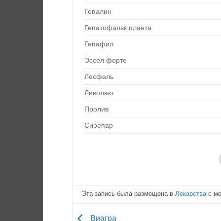
Гепалин
Гепатофальк планта
Гепафил
Эссел форте
Лесфаль
Ливолакт
Пролив
Сирепар
Эта запись была размещена в
Лекарства
с м
Виагра