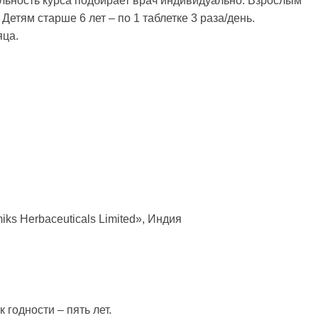
ельность курса подбирает врач индивидуально. Взрослым
 Детям старше 6 лет – по 1 таблетке 3 раза/день.
яца.
iks Herbaceuticals Limited», Индия
годности – пять лет.