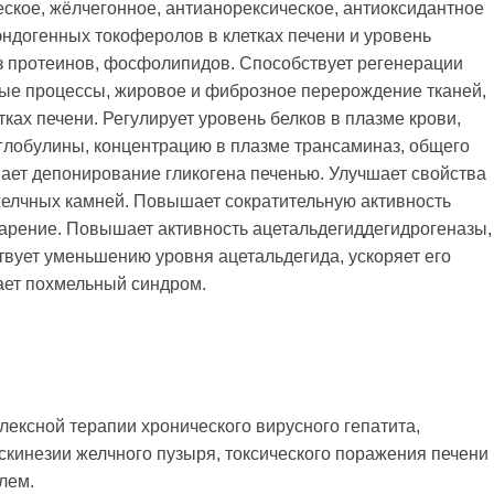
ское, жёлчегонное, антианорексическое, антиоксидантное
ндогенных токоферолов в клетках печени и уровень
з протеинов, фосфолипидов. Способствует регенерации
ные процессы, жировое и фиброзное перерождение тканей,
ках печени. Регулирует уровень белков в плазме крови,
лобулины, концентрацию в плазме трансаминаз, общего
ает депонирование гликогена печенью. Улучшает свойства
елчных камней. Повышает сократительную активность
арение. Повышает активность ацетальдегиддегидрогеназы,
твует уменьшению уровня ацетальдегида, ускоряет его
ает похмельный синдром.
ексной терапии хронического вирусного гепатита,
скинезии желчного пузыря, токсического поражения печени
лем.