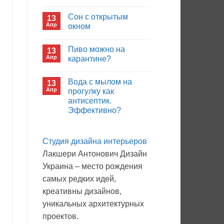
иммуноглобулина?
Комментариев
к
нет
Сон с открытым
13
записи
Кто
Апр
окном
будет
покупать
Комментариев
лекарства
к
нет
Пиво можно на
13
в
записи
больнице?
Сон
Апр
карантине?
с
открытым
Комментариев
окном
к
нет
Вода с мылом на
13
записи
Пиво
Апр
прогулку как
можно
антисептик.
на
карантине?
Эффективно?
Комментариев
к
нет
записи
Студия дизайна интерьеров
Вода
с
Лакшери Антонович Дизайн
мылом
на
Украина – место рождения
прогулку
как
самых редких идей,
антисептик.
Эффективно?
креативны дизайнов,
уникальных архитектурных
проектов.