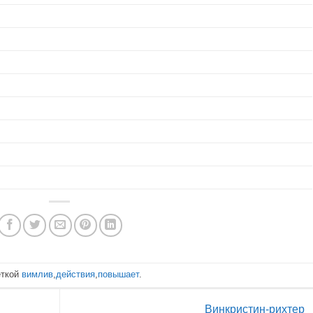
еткой
вимлив
,
действия
,
повышает
.
Винкристин-рихтер