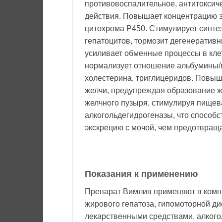
противовоспалительное, антитоксиче
действия. Повышает концентрацию э
цитохрома Р450. Стимулирует синте
гепатоцитов, тормозит дегенератив
усиливает обменные процессы в клет
нормализует отношение альбумины/г
холестерина, триглицеридов. Повыш
желчи, предупреждая образование ж
желчного пузыря, стимулируя пищев
алкогольдегидрогеназы, что способс
экскрецию с мочой, чем предотвращ
Показания к применению
Препарат Вимлив применяют в компл
жирового гепатоза, гипомоторной ди
лекарственными средствами, алкого