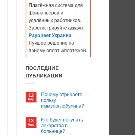
Платёжная система для
фрилансеров и
удалённых работников.
Зарегистрируйте аккаунт
Payoneer Украина
.
Лучшее решение по
приёму оплаты/платежей.
ПОСЛЕДНИЕ
ПУБЛИКАЦИИ
Почему отрицаете
13
Апр
пользу
иммуноглобулина?
Комментариев
к
нет
Кто будет покупать
13
записи
Почему
Апр
лекарства в
отрицаете
больнице?
пользу