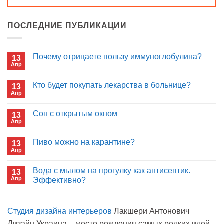
ПОСЛЕДНИЕ ПУБЛИКАЦИИ
Почему отрицаете пользу иммуноглобулина?
13
Апр
Комментариев
к
нет
записи
Кто будет покупать лекарства в больнице?
13
Почему
Апр
отрицаете
Комментариев
пользу
к
нет
иммуноглобулина?
записи
Сон с открытым окном
13
Кто
Апр
будет
Комментариев
покупать
к
нет
лекарства
записи
Пиво можно на карантине?
в
13
Сон
больнице?
Апр
с
Комментариев
открытым
к
нет
окном
записи
Вода с мылом на прогулку как антисептик.
13
Пиво
Апр
можно
Эффективно?
на
Комментариев
карантине?
к
нет
записи
Студия дизайна интерьеров
Лакшери Антонович
Вода
с
Дизайн Украина – место рождения самых редких идей,
мылом