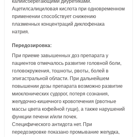
калийсберегающими диуретиками.
Ацетилсалициловая кислота при одновременном
применении способствует снижению
плазменных концентраций диклофенака
натрия.
Передозировка:
При приеме завышенных доз препарата у
пациентов отмечалось развитие головной боли,
головокружения, тошноты, рвоты, болей в
эпигастральной области. При дальнейшем
повышении дозы препарата возможно развитие
миоклонических судорог, потеря сознания,
желудочно-кишечного кровотечения (рвотные
массы цвета кофейной гущи), а также нарушений
функции печени и/или почек.
Специфического антидота нет. При
передозировке показано промывание желудка,