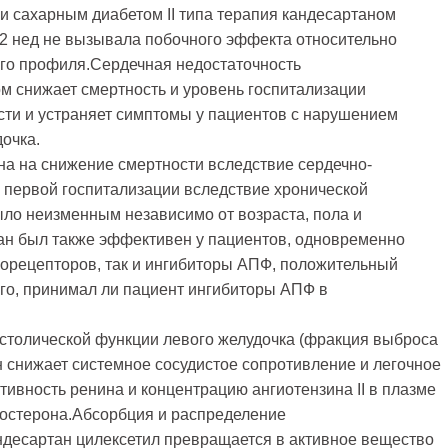
и сахарным диабетом II типа терапия кандесартаном
12 нед не вызывала побочного эффекта относительно
ого профиля.Сердечная недостаточность
м снижает смертность и уровень госпитализации
сти и устраняет симптомы у пациентов с нарушением
очка.
а на снижение смертности вследствие сердечно-
у первой госпитализации вследствие хронической
ыло неизменным независимо от возраста, пола и
ан был также эффективен у пациентов, одновременно
орецепторов, так и ингибиторы АПФ, положительный
ого, принимал ли пациент ингибиторы АПФ в
столической функции левого желудочка (фракция выброса
н снижает системное сосудистое сопротивление и легочное
ивность ренина и концентрацию ангиотензина II в плазме
ьдостерона.Абсорбция и распределение
десартан цилексетил превращается в активное вещество