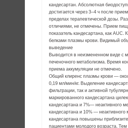
кандесартан. Абсолютная биодоступ
достигается через 3–4 ч после прие
пределах терапевтической дозы. Ра
отличиями, не отмечены. Прием пищ
показатель кандесартана, как AUC. 
белками плазмы крови. Видимый объ
выведение
Выводится в неизмененном виде с м
печеночного метаболизма. Время ко
приема аккумуляции не отмечено.
Общий клиренс плазмы крови — около
0,19 мл/мин/кг. Выделение кандесар
фильтрации, так и активной тубуляр
маркированного кандесартана цилек
кандесартана и 7%— неактивного ме
кандесартана и 10% — неактивного 
кандесартана повышены приблизител
пациентами молодого возраста. Тем