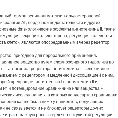
тивный гормон ренин-ангиотензин-альдостероновой
изиологии АГ, сердечной недостаточности и других
сновные физиологические эффекты ангиотензина II, такие
тимуляция секреции альдостерона, регуляция солевого и
оста клеток, являются опосредованными через рецептор
рство, пригодное для перорального применения.
 активное вещество путем сложноэфирного гидролиза во
 — антагонист рецептора ангиотензина II, селективного
зыванием с рецептором и медленной диссоциацией с ним.
рый превращает ангиотензин I в ангиотензин II и
АПФ и потенцирование брадикинина или вещества Р
ических исследованиях, в которых кандесартан сравнивали
кновения кашля была ниже у пациентов, получавших
ан не связывается и не блокирует рецепторы других
е играют важную роль в сердечно-сосудистой регуляции.