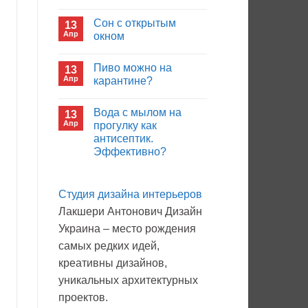
иммуноглобулина?
Комментариев
к
нет
Сон с открытым
13
записи
Кто
Апр
окном
будет
покупать
Комментариев
лекарства
к
нет
Пиво можно на
13
в
записи
больнице?
Сон
Апр
карантине?
с
открытым
Комментариев
окном
к
нет
Вода с мылом на
13
записи
Пиво
Апр
прогулку как
можно
антисептик.
на
карантине?
Эффективно?
Комментариев
к
нет
записи
Студия дизайна интерьеров
Вода
с
Лакшери Антонович Дизайн
мылом
на
Украина – место рождения
прогулку
как
самых редких идей,
антисептик.
Эффективно?
креативны дизайнов,
уникальных архитектурных
проектов.