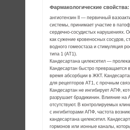
Фармакологические свойства:
ангиотензин II — первичный вазоак
системы, принимает участие в патоф
сердечно-сосудистых нарушениях. О
как сужение кровеносных сосудов, с
водного гомеостаза и стимуляция р
типа 1 (АТ1).
Кандесартана цилексетил — пролека
Кандесартан быстро превращается в
время абсорбции в ЖКТ. Кандесартан
для рецепторов АТ1, с прочным свя
Кандесартан не ингибирует АПФ, кото
разрушает брадикинин. Влияние на 
отсутствуют. В контролируемых клин
с ингибиторами АПФ, частота возни
кандесартана цилексетил. Кандесарт
гормонов или ионные каналы, которы