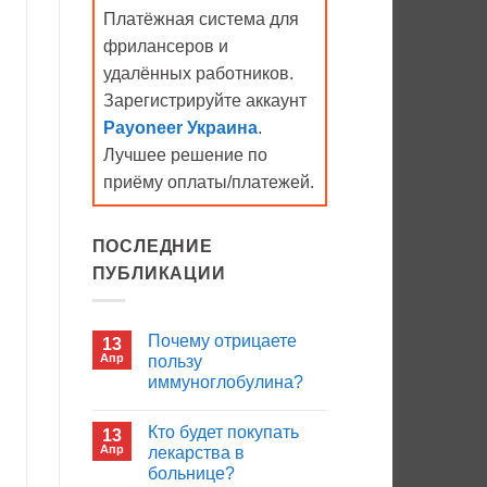
Платёжная система для
фрилансеров и
удалённых работников.
Зарегистрируйте аккаунт
Payoneer Украина
.
Лучшее решение по
приёму оплаты/платежей.
ПОСЛЕДНИЕ
ПУБЛИКАЦИИ
Почему отрицаете
13
Апр
пользу
иммуноглобулина?
Комментариев
к
нет
Кто будет покупать
13
записи
Почему
Апр
лекарства в
отрицаете
больнице?
пользу