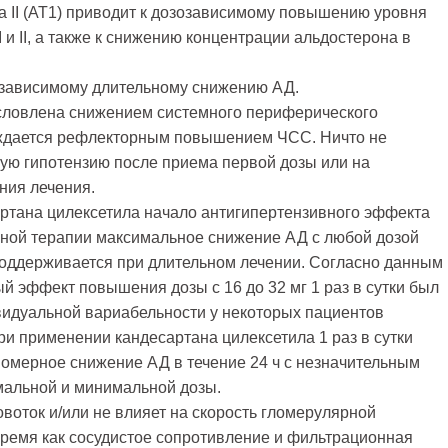
а II (АТ1) приводит к дозозависимому повышению уровня
 и II, а также к снижению концентрации альдостерона в
озависимому длительному снижению АД.
условлена снижением системного периферического
ождается рефлекторным повышением ЧСС. Ничто не
ную гипотензию после приема первой дозы или на
ния лечения.
ртана цилексетила начало антигипертензивного эффекта
янной терапии максимальное снижение АД с любой дозой
 поддерживается при длительном лечении. Согласно данным
 эффект повышения дозы с 16 до 32 мг 1 раз в сутки был
идуальной вариабельности у некоторых пациентов
и применении кандесартана цилексетила 1 раз в сутки
омерное снижение АД в течение 24 ч с незначительным
альной и минимальной дозы.
воток и/или не влияет на скорость гломерулярной
время как сосудистое сопротивление и фильтрационная