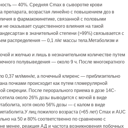
ность — 40%. Средняя Сmax в сыворотке крови
ма препарата, возрастая линейно с повышением доз в
зличия в фармакокинетике, связанной с половыми
и не оказывает существенного влияния на такой
Кандесартан в значительной степени (>99%) связывается с
ем распределения — 0,1 л/кг массы тела.Метаболизм и
очой и желчью и лишь в незначительном количестве путем
нечного полувыведения — около 9 ч. После многократного
 0,37 мл/мин/кг, а почечный клиренс — приблизительно
тана почками происходит как путем гломерулярной
ной секреции. После перорального приема в дозе 14С-
сетила около 26% дозы выводится с мочой в виде
таболита, хотя около 56% дозы — с калом в виде
метаболита.У лиц пожилого возраста (>65 лет) Сmax и AUC
ьно на 50 и 80% соответственно по сравнению с
 не менее, реакция АД и частота возникновения побочных