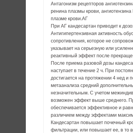
Антагонизм рецепторов ангиотензин
ренина плазмы крови, ангиотензина I
плазме крови.АГ
При АГ кандесартан приводит к доз
Антигипертензивная активность об
сопротивления, которое не сопров
указывает на серьезную или усилен
реактивный эффект после прекраще
После приема разовой дозы кандеса
наступает в течение 2 ч. При посто
достигается на протяжении 4 нед и
метаанализа средний дополнительный
незначительным. С учетом межиндив
возможен эффект выше среднего. Пр
обеспечивается эффективное и равн
различием между эффектами максим
Кандесартан повышает почечный кро
фильтрации, или повышает ее, в то 