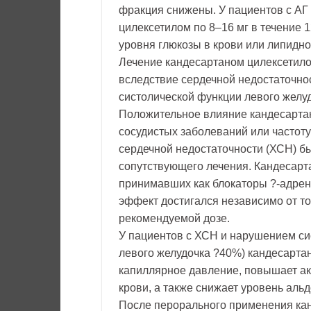
фракция снижены. У пациентов с АГ 
цилексетилом по 8–16 мг в течение 
уровня глюкозы в крови или липидн
Лечение кандесартаном цилексетило
вследствие сердечной недостаточно
систолической функции левого желуд
Положительное влияние кандесартан
сосудистых заболеваний или частот
сердечной недостаточности (ХСН) б
сопутствующего лечения. Кандесарт
принимавших как блокаторы ?-адрен
эффект достигался независимо от т
рекомендуемой дозе.
У пациентов с ХСН и нарушением си
левого желудочка ?40%) кандесарта
капиллярное давление, повышает акт
крови, а также снижает уровень ал
После перорального применения кан