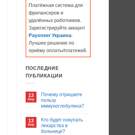
Платёжная система для
фрилансеров и
удалённых работников.
Зарегистрируйте аккаунт
Payoneer Украина
.
Лучшее решение по
приёму оплаты/платежей.
ПОСЛЕДНИЕ
ПУБЛИКАЦИИ
Почему отрицаете
13
Апр
пользу
иммуноглобулина?
Комментариев
к
нет
Кто будет покупать
13
записи
Почему
Апр
лекарства в
отрицаете
больнице?
пользу