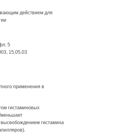
ивающим действием для
гии
фл. 5
03, 15.05.03
тного применения в
том гистаминовых
Уменьшает
 высвобождением гистамина
апилляров).