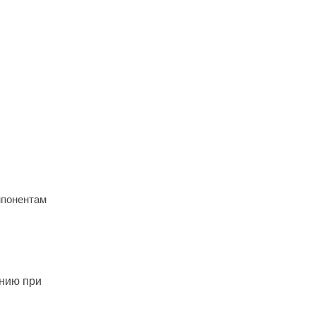
мпонентам
ению при