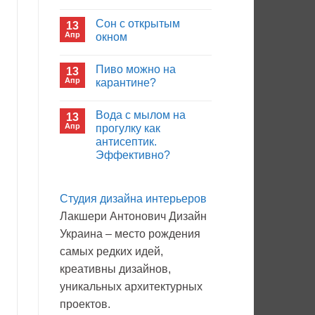
иммуноглобулина?
Комментариев
к
нет
Сон с открытым
13
записи
Кто
Апр
окном
будет
покупать
Комментариев
лекарства
к
нет
Пиво можно на
13
в
записи
больнице?
Сон
Апр
карантине?
с
открытым
Комментариев
окном
к
нет
Вода с мылом на
13
записи
Пиво
Апр
прогулку как
можно
антисептик.
на
карантине?
Эффективно?
Комментариев
к
нет
записи
Студия дизайна интерьеров
Вода
с
Лакшери Антонович Дизайн
мылом
на
Украина – место рождения
прогулку
как
самых редких идей,
антисептик.
Эффективно?
креативны дизайнов,
уникальных архитектурных
проектов.