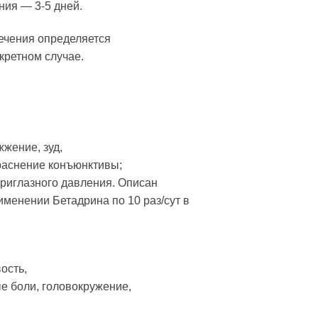
ния — 3-5 дней.
ечения определяется
кретном случае.
жжение, зуд,
краснение конъюнктивы;
риглазного давления. Описан
менении Бетадрина по 10 раз/сут в
ость,
е боли, головокружение,