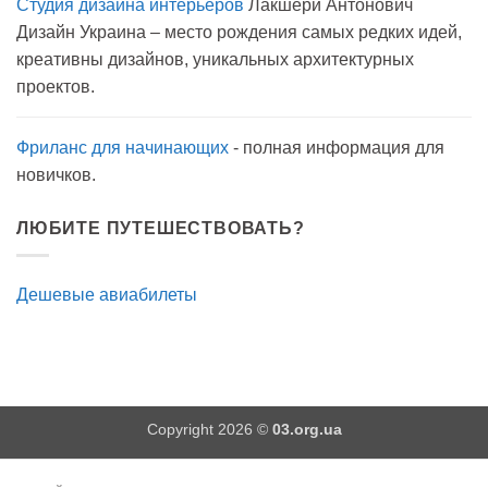
Студия дизайна интерьеров
Лакшери Антонович
Вода
с
Дизайн Украина – место рождения самых редких идей,
мылом
на
креативны дизайнов, уникальных архитектурных
прогулку
как
проектов.
антисептик.
Эффективно?
Фриланс для начинающих
- полная информация для
новичков.
ЛЮБИТЕ ПУТЕШЕСТВОВАТЬ?
Дешевые авиабилеты
Copyright 2026 ©
03.org.ua