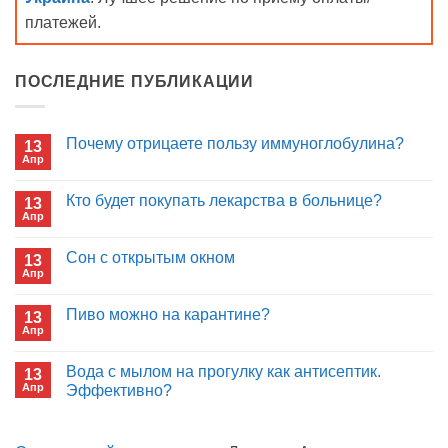
платежей.
ПОСЛЕДНИЕ ПУБЛИКАЦИИ
Почему отрицаете пользу иммуноглобулина?
13
Апр
Комментариев
к
нет
записи
Кто будет покупать лекарства в больнице?
13
Почему
Апр
отрицаете
Комментариев
пользу
к
нет
иммуноглобулина?
записи
Сон с открытым окном
13
Кто
Апр
будет
Комментариев
покупать
к
нет
лекарства
записи
Пиво можно на карантине?
в
13
Сон
больнице?
Апр
с
Комментариев
открытым
к
нет
окном
записи
Вода с мылом на прогулку как антисептик.
13
Пиво
Апр
можно
Эффективно?
на
Комментариев
карантине?
к
нет
записи