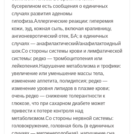
бусерелином есть сообщения о единичных
случаях развития аденомы
гипофиза.Аллергические реакции: гиперемия
кожи, зуд, кожная сыпь, включая крапивницу,
ангионевротический отек, БА; в единичных
случаях — анафилактический/анафилактоидный
шок.Со стороны системы крови и лимфатической
системы: редко — тромбоцитопения или
лейкопения.Нарушение метаболизма и трофики:
увеличение или уменьшение массы тела,
изменение аппетита, полидипсия; редко —
изменение уровня липидов в плазме крови;
очень редко — снижение толерантности к
глюкозе, что при сахарном диабете может
привести к потере контроля над
метаболизмом.Со стороны нервной системы:
головокружение, головная боль (в единичных
случаях — мигренеподобная), нарушение сна,