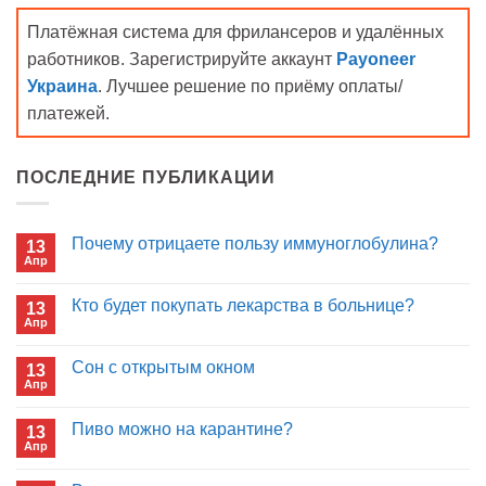
Платёжная система для фрилансеров и удалённых
работников. Зарегистрируйте аккаунт
Payoneer
Украина
. Лучшее решение по приёму оплаты/
платежей.
ПОСЛЕДНИЕ ПУБЛИКАЦИИ
Почему отрицаете пользу иммуноглобулина?
13
Апр
Комментариев
к
нет
записи
Кто будет покупать лекарства в больнице?
13
Почему
Апр
отрицаете
Комментариев
пользу
к
нет
иммуноглобулина?
записи
Сон с открытым окном
13
Кто
Апр
будет
Комментариев
покупать
к
нет
лекарства
записи
Пиво можно на карантине?
в
13
Сон
больнице?
Апр
с
Комментариев
открытым
к
нет
окном
записи