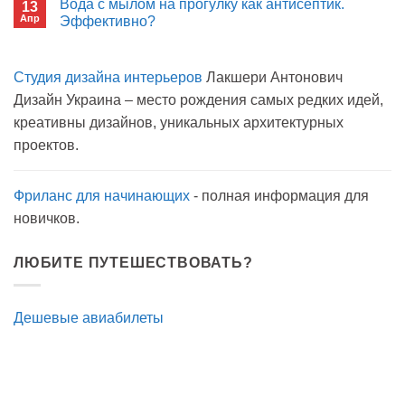
Вода с мылом на прогулку как антисептик.
13
Пиво
Апр
можно
Эффективно?
на
Комментариев
карантине?
к
нет
записи
Студия дизайна интерьеров
Лакшери Антонович
Вода
с
Дизайн Украина – место рождения самых редких идей,
мылом
на
креативны дизайнов, уникальных архитектурных
прогулку
как
проектов.
антисептик.
Эффективно?
Фриланс для начинающих
- полная информация для
новичков.
ЛЮБИТЕ ПУТЕШЕСТВОВАТЬ?
Дешевые авиабилеты