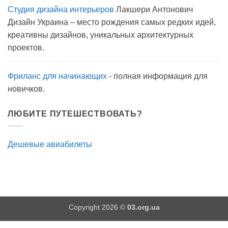
записи
Студия дизайна интерьеров
Лакшери Антонович
Вода
с
Дизайн Украина – место рождения самых редких идей,
мылом
на
креативны дизайнов, уникальных архитектурных
прогулку
как
проектов.
антисептик.
Эффективно?
Фриланс для начинающих
- полная информация для
новичков.
ЛЮБИТЕ ПУТЕШЕСТВОВАТЬ?
Дешевые авиабилеты
Copyright 2026 ©
03.org.ua