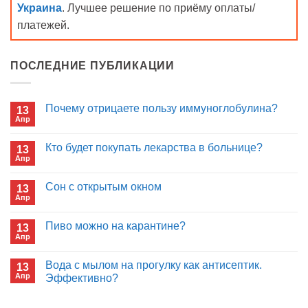
Украина
. Лучшее решение по приёму оплаты/
платежей.
ПОСЛЕДНИЕ ПУБЛИКАЦИИ
Почему отрицаете пользу иммуноглобулина?
13
Апр
Комментариев
к
нет
записи
Кто будет покупать лекарства в больнице?
13
Почему
Апр
отрицаете
Комментариев
пользу
к
нет
иммуноглобулина?
записи
Сон с открытым окном
13
Кто
Апр
будет
Комментариев
покупать
к
нет
лекарства
записи
Пиво можно на карантине?
в
13
Сон
больнице?
Апр
с
Комментариев
открытым
к
нет
окном
записи
Вода с мылом на прогулку как антисептик.
13
Пиво
Апр
можно
Эффективно?
на
Комментариев
карантине?
к
нет