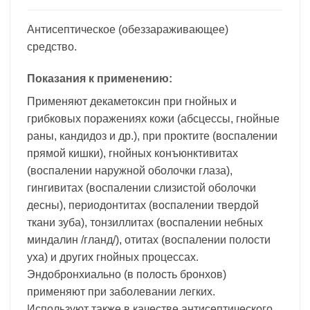
Антисептическое (обеззараживающее)
средство.
Показания к применению:
Применяют декаметоксин при гнойных и
грибковых поражениях кожи (абсцессы, гнойные
раны, кандидоз и др.), при проктите (воспалении
прямой кишки), гнойных конъюнктивитах
(воспалении наружной оболочки глаза),
гингивитах (воспалении слизистой оболочки
десны), периодонтитах (воспалении твердой
ткани зуба), тонзиллитах (воспалении небных
миндалин /гланд/), отитах (воспалении полости
уха) и других гнойных процессах.
Эндобронхиально (в полость бронхов)
применяют при заболевании легких.
Используют также в качестве антисептического