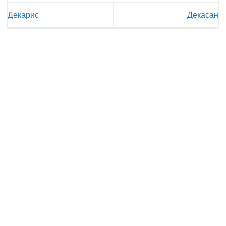
Декарис
Декасан