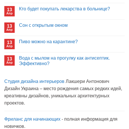
к
нет
записи
Кто будет покупать лекарства в больнице?
13
Почему
Апр
отрицаете
Комментариев
пользу
к
нет
иммуноглобулина?
записи
Сон с открытым окном
13
Кто
Апр
будет
Комментариев
покупать
к
нет
лекарства
записи
Пиво можно на карантине?
в
13
Сон
больнице?
Апр
с
Комментариев
открытым
к
нет
окном
записи
Вода с мылом на прогулку как антисептик.
13
Пиво
Апр
можно
Эффективно?
на
Комментариев
карантине?
к
нет
записи
Студия дизайна интерьеров
Лакшери Антонович
Вода
с
Дизайн Украина – место рождения самых редких идей,
мылом
на
креативны дизайнов, уникальных архитектурных
прогулку
как
проектов.
антисептик.
Эффективно?
Фриланс для начинающих
- полная информация для
новичков.