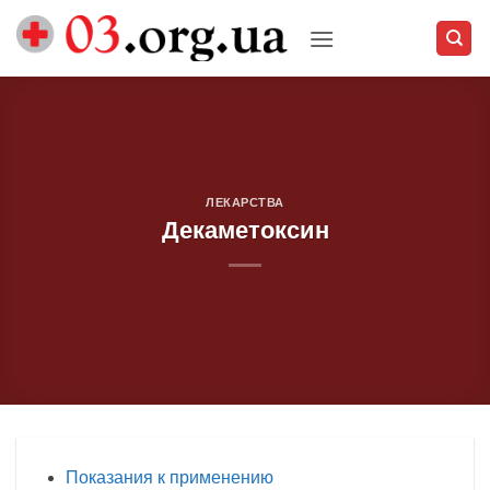
Skip
to
content
ЛЕКАРСТВА
Декаметоксин
Показания к применению