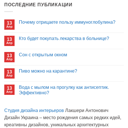
ПОСЛЕДНИЕ ПУБЛИКАЦИИ
Почему отрицаете пользу иммуноглобулина?
13
Апр
Комментариев
к
нет
записи
Кто будет покупать лекарства в больнице?
13
Почему
Апр
отрицаете
Комментариев
пользу
к
нет
иммуноглобулина?
записи
Сон с открытым окном
13
Кто
Апр
будет
Комментариев
покупать
к
нет
лекарства
записи
Пиво можно на карантине?
в
13
Сон
больнице?
Апр
с
Комментариев
открытым
к
нет
окном
записи
Вода с мылом на прогулку как антисептик.
13
Пиво
Апр
можно
Эффективно?
на
Комментариев
карантине?
к
нет
записи
Студия дизайна интерьеров
Лакшери Антонович
Вода
с
Дизайн Украина – место рождения самых редких идей,
мылом
на
креативны дизайнов, уникальных архитектурных
прогулку