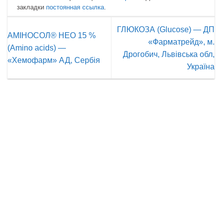
закладки
постоянная ссылка
.
ГЛЮКОЗА (Glucose) — ДП
АМІНОСОЛ® НЕО 15 %
«Фарматрейд», м.
(Amino acids) —
Дрогобич, Львівська обл,
«Хемофарм» АД, Сербія
Україна