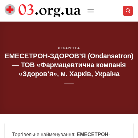
Skip
to
content
ЛЕКАРСТВА
ЕМЕСЕТРОН-ЗДОРОВ’Я (Ondansetron)
— ТОВ «Фармацевтична компанія
«Здоров’я», м. Харків, Україна
Торгівельне найменування:
ЕМЕСЕТРОН-