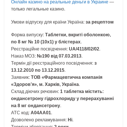
Онлайн казино на реальные деньги в Украине
—
только легальные казино.
Умови відпуску для країни Україна:
за рецептом
Форма випуску:
Таблетки, вкриті оболонкою,
по 8 мг № 10 (10х1) у блістерах
.
Реєстраційне посвідчення:
UA/4118/02/02
.
Наказ МОЗ:
№190 від 07.03.2013
.
Термін дії реєстраційного посвідчення:
з
13.12.2010 по 13.12.2015
.
Заявник:
ТОВ «Фармацевтична компанія
«Здоров’я», м. Харків, Україна
.
Склад діючих речовин:
1 таблетка містить:
ондансетрону гідрохлориду у перерахуванні
на 8 мг ондансетрону
.
АТС код:
A04AA01
.
Дозволено рекламування:
Ні
.
Терміни зберігання:
2 роки.
.