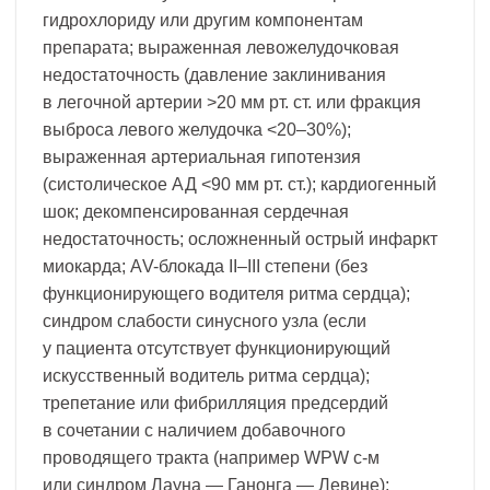
гидрохлориду или другим компонентам
препарата; выраженная левожелудочковая
недостаточность (давление заклинивания
в легочной артерии >20 мм рт. ст. или фракция
выброса левого желудочка <20–30%);
выраженная артериальная гипотензия
(систолическое АД <90 мм рт. ст.); кардиогенный
шок; декомпенсированная сердечная
недостаточность; осложненный острый инфаркт
миокарда; АV-блокада II–III степени (без
функционирующего водителя ритма сердца);
синдром слабости синусного узла (если
у пациента отсутствует функционирующий
искусственный водитель ритма сердца);
трепетание или фибрилляция предсердий
в сочетании с наличием добавочного
проводящего тракта (например WPW с-м
или синдром Лауна — Ганонга — Левине);