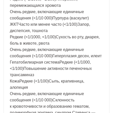
перемежающаяся хромота
Очень редкие, включающие единичные
сообщения (<1/10 000)Пурпура (васкулит)
ЖКТЧасто или менее часто (<1/100)Запор,
диспепсия, тошнота
Редкие (<1/1000, <1/100)Сухость во рту, диарея,
боль в животе, рвота
Очень редкие, включающие единичные
сообщения (<1/10 000)Гиперплазия десен, илеит
Гепатобилиарная системаРедкие (<1/1000,
<1/100)Повышение активности печеночных
трансаминаз
КожаРедкие (<1/100)Сыпь, крапивница,
алопеция
Очень редкие, включающие единичные
сообщения (<1/10 000)Склонность
к кровоточивости и образованию гематом,
полиморфная эритема, синдром Стивенса —