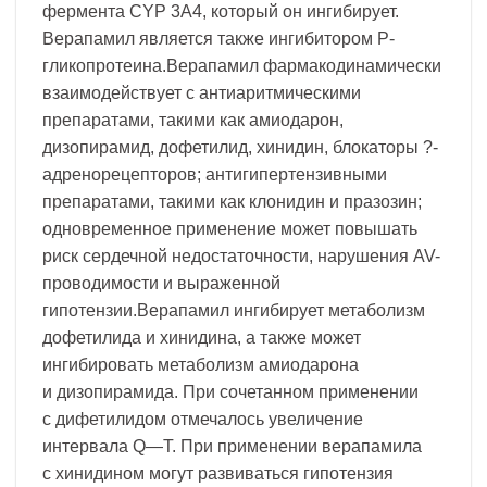
фермента CYP 3A4, который он ингибирует.
Верапамил является также ингибитором P-
гликопротеина.Верапамил фармакодинамически
взаимодействует с антиаритмическими
препаратами, такими как амиодарон,
дизопирамид, дофетилид, хинидин, блокаторы ?-
адренорецепторов; антигипертензивными
препаратами, такими как клонидин и празозин;
одновременное применение может повышать
риск сердечной недостаточности, нарушения AV-
проводимости и выраженной
гипотензии.Верапамил ингибирует метаболизм
дофетилида и хинидина, а также может
ингибировать метаболизм амиодарона
и дизопирамида. При сочетанном применении
с дифетилидом отмечалось увеличение
интервала Q—T. При применении верапамила
с хинидином могут развиваться гипотензия