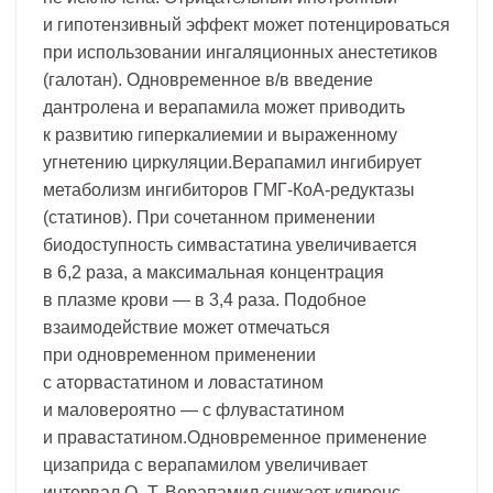
и гипотензивный эффект может потенцироваться
при использовании ингаляционных анестетиков
(галотан). Одновременное в/в введение
дантролена и верапамила может приводить
к развитию гиперкалиемии и выраженному
угнетению циркуляции.Верапамил ингибирует
метаболизм ингибиторов ГМГ-КоА-редуктазы
(статинов). При сочетанном применении
биодоступность симвастатина увеличивается
в 6,2 раза, а максимальная концентрация
в плазме крови — в 3,4 раза. Подобное
взаимодействие может отмечаться
при одновременном применении
с аторвастатином и ловастатином
и маловероятно — с флувастатином
и правастатином.Одновременное применение
цизаприда с верапамилом увеличивает
интервал Q–T. Верапамил снижает клиренс