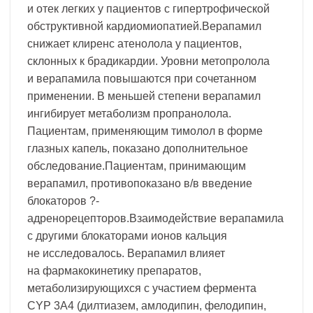
и отек легких у пациентов с гипертрофической
обструктивной кардиомиопатией.Верапамил
снижает клиренс атенолола у пациентов,
склонных к брадикардии. Уровни метопролола
и верапамила повышаются при сочетанном
применении. В меньшей степени верапамил
ингибирует метаболизм пропранолола.
Пациентам, применяющим тимолол в форме
глазных капель, показано дополнительное
обследование.Пациентам, принимающим
верапамил, противопоказано в/в введение
блокаторов ?-
адренорецепторов.Взаимодействие верапамила
с другими блокаторами ионов кальция
не исследовалось. Верапамил влияет
на фармакокинетику препаратов,
метаболизирующихся с участием фермента
CYP 3A4 (дилтиазем, амлодипин, фелодипин,