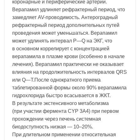
коронарные и периферические артерии.
Верапамил удлиняет рефрактерный период, что
замедляет AV-проводимость. Антероградный
рефрактерный период дополнительных путей
проведения может уменьшаться. Верапамил
может удлинять интервал P—Q на ЭКГ, что
в основном коррелирует с концентрацией
верапамила в плазме крови (особенно в начале
лечения). Верапамил практически не оказывает
влияния на продолжительность интервалов QRS
или Q—T.После однократного приема
таблетированной формы около 90% верапамила
гидрохлорида быстро всасывается в ЖКТ.
В результате экстенсивного метаболизма
(при участии фермента CYP 3A4) при первом
прохождении через печень системная
биодоступность низкая — 10–20%.
При длительном применении относительная