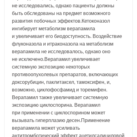
не исследовались, однако пациенты должны
быть обследованы на предмет возможного
развития побочных эффектов.Кетоконазол
ингибирует метаболизм верапамила
и увеличивает его биодоступность. Воздействие
флуконазола и итраконазола на метаболизм
верапамила не исследовалось, однако оно
не исключено.Верапамил увеличивает
системную экспозицию некоторых
противоопухолевых препаратов, включающих
доксорубицин, паклитаксел, тамоксифен, и,
возможно, циклофосфамид и торемифен.
Верапамил также увеличивает системную
экспозицию циклоспорина. Верапамил
при применении с циклоспорином может
вызывать гиперплазию десен.Применение
верапамила может усиливать
антитромботический эффект ацетилсалициловой