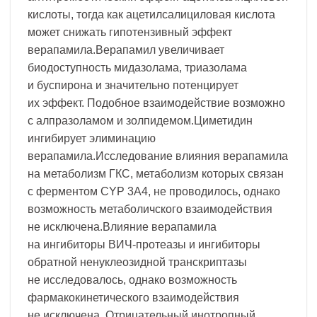
кислоты, тогда как ацетилсалициловая кислота
может снижать гипотензивный эффект
верапамила.Верапамил увеличивает
биодоступность мидазолама, триазолама
и буспирона и значительно потенцирует
их эффект. Подобное взаимодействие возможно
с алпразоламом и золпидемом.Циметидин
ингибирует элиминацию
верапамила.Исследование влияния верапамила
на метаболизм ГКС, метаболизм которых связан
с ферментом CYP 3A4, не проводилось, однако
возможность метаболичского взаимодействия
не исключена.Влияние верапамила
на ингибиторы ВИЧ-протеазы и ингибиторы
обратной ненуклеозидной транскриптазы
не исследовалось, однако возможность
фармакокинетического взаимодействия
не исключена. Отрицательный инотропный