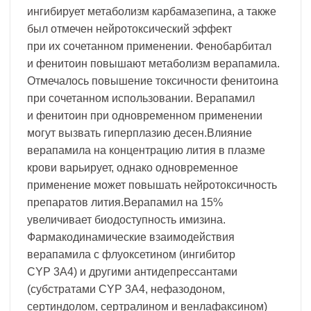
ингибирует метаболизм карбамазепина, а также
был отмечен нейротоксический эффект
при их сочетанном применении. Фенобарбитал
и фенитоин повышают метаболизм верапамила.
Отмечалось повышение токсичности фенитоина
при сочетанном использовании. Верапамил
и фенитоин при одновременном применении
могут вызвать гиперплазию десен.Влияние
верапамила на концентрацию лития в плазме
крови варьирует, однако одновременное
применение может повышать нейротоксичность
препаратов лития.Верапамил на 15%
увеличивает биодоступность имизина.
Фармакодинамические взаимодействия
верапамила с флуоксетином (ингибитор
CYP 3A4) и другими антидепрессантами
(субстратами CYP 3A4, нефазодоном,
сертиндолом, сертралином и венлафаксином)