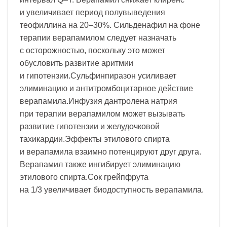
и увеличивает период полувыведения
теофиллина на 20–30%. Сильденафил на фоне
терапии верапамилом следует назначать
с осторожностью, поскольку это может
обусловить развитие аритмии
и гипотензии.Сульфинпиразон усиливает
элиминацию и антитромбоцитарное действие
верапамила.Инфузия дантролена натрия
при терапии верапамилом может вызывать
развитие гипотензии и желудочковой
тахикардии.Эффекты этилового спирта
и верапамила взаимно потенцируют друг друга.
Верапамил также ингибирует элиминацию
этилового спирта.Сок грейпфрута
на 1/3 увеличивает биодоступность верапамила.