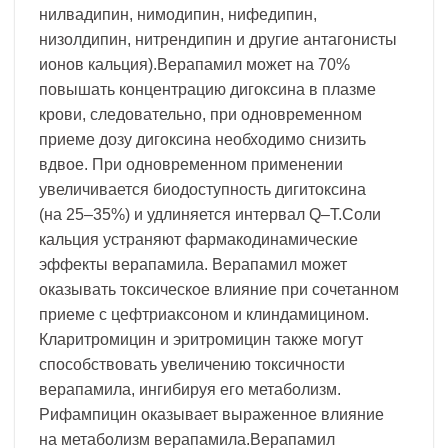
нилвадипин, нимодипин, нифедипин,
низолдипин, нитрендипин и другие антагонисты
ионов кальция).Верапамил может на 70%
повышать концентрацию дигоксина в плазме
крови, следовательно, при одновременном
приеме дозу дигоксина необходимо снизить
вдвое. При одновременном применении
увеличивается биодоступность дигитоксина
(на 25–35%) и удлиняется интервал Q–T.Соли
кальция устраняют фармакодинамические
эффекты верапамила. Верапамил может
оказывать токсическое влияние при сочетанном
приеме с цефтриаксоном и клиндамицином.
Кларитромицин и эритромицин также могут
способствовать увеличению токсичности
верапамила, ингибируя его метаболизм.
Рифампицин оказывает выраженное влияние
на метаболизм верапамила.Верапамил