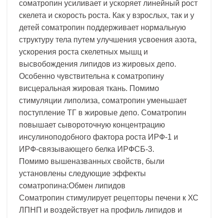
соматропин усиливает и ускоряет линейный рост
скелета и скорость роста. Как у взрослых, так и у
детей соматропин поддерживает нормальную
структуру тела путем улучшения усвоения азота,
ускорения роста скелетных мышц и
высвобождения липидов из жировых депо.
Особенно чувствительна к соматропину
висцеральная жировая ткань. Помимо
стимуляции липолиза, соматропин уменьшает
поступление ТГ в жировые депо. Соматропин
повышает сывороточную концентрацию
инсулиноподобного фактора роста ИРФ-1 и
ИРФ-связывающего белка ИРФСБ-3.
Помимо вышеназванных свойств, были
установлены следующие эффекты
соматропина:Обмен липидов
Соматропин стимулирует рецепторы печени к ХС
ЛПНП и воздействует на профиль липидов и