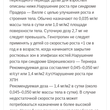
переходного периода. Дозы для взрослых
описаны ниже.Нарушение роста при синдроме
Прадера — Вилле с целью улучшения роста и
строения тела. Обычно назначают по 0,035 мг/кг
массы тела в сутки или 1,0 мг/м2 площади
поверхности тела. Суточную дозу 2,7 мг не
следует превышать. Генотропин не следует
применять у детей со скоростью роста <1 см в
год и в возрасте, когда начинается закрытие
ростковых зон в эпифизах костей.Нарушение
роста при синдроме Шерешевского — Тернера
Рекомендуемая доза составляет 0,045–0,050 мг/
кг/сут или 1,4 мг/м2 /сут.Нарушение роста при
ХПН
Рекомендуемая доза — 1,4 мг/м2 в сутки (около
0,045–0,050 мг/кг массы тела в сутки). В случае
недостаточной скорости роста может
потребоваться назначение в более высокой