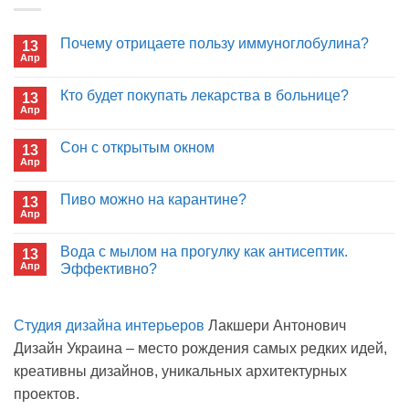
Почему отрицаете пользу иммуноглобулина?
13
Апр
Комментариев
к
нет
записи
Кто будет покупать лекарства в больнице?
13
Почему
Апр
отрицаете
Комментариев
пользу
к
нет
иммуноглобулина?
записи
Сон с открытым окном
13
Кто
Апр
будет
Комментариев
покупать
к
нет
лекарства
записи
Пиво можно на карантине?
в
13
Сон
больнице?
Апр
с
Комментариев
открытым
к
нет
окном
записи
Вода с мылом на прогулку как антисептик.
13
Пиво
Апр
можно
Эффективно?
на
Комментариев
карантине?
к
нет
записи
Студия дизайна интерьеров
Лакшери Антонович
Вода
с
Дизайн Украина – место рождения самых редких идей,
мылом
на
креативны дизайнов, уникальных архитектурных
прогулку
как
проектов.
антисептик.
Эффективно?