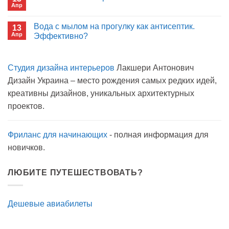
больнице?
Апр
с
Комментариев
открытым
к
нет
окном
записи
Вода с мылом на прогулку как антисептик.
13
Пиво
Апр
можно
Эффективно?
на
Комментариев
карантине?
к
нет
записи
Студия дизайна интерьеров
Лакшери Антонович
Вода
с
Дизайн Украина – место рождения самых редких идей,
мылом
на
креативны дизайнов, уникальных архитектурных
прогулку
как
проектов.
антисептик.
Эффективно?
Фриланс для начинающих
- полная информация для
новичков.
ЛЮБИТЕ ПУТЕШЕСТВОВАТЬ?
Дешевые авиабилеты