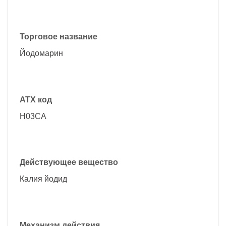
Торговое название
Йодомарин
АТХ код
H03CA
Действующее вещество
Калия йодид
Механизм действия