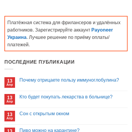
Платёжная система для фрилансеров и удалённых
работников. Зарегистрируйте аккаунт
Payoneer
Украина
. Лучшее решение по приёму оплаты/
платежей.
ПОСЛЕДНИЕ ПУБЛИКАЦИИ
Почему отрицаете пользу иммуноглобулина?
13
Апр
Комментариев
к
нет
записи
Кто будет покупать лекарства в больнице?
13
Почему
Апр
отрицаете
Комментариев
пользу
к
нет
иммуноглобулина?
записи
Сон с открытым окном
13
Кто
Апр
будет
Комментариев
покупать
к
нет
лекарства
записи
Пиво можно на карантине?
в
13
Сон