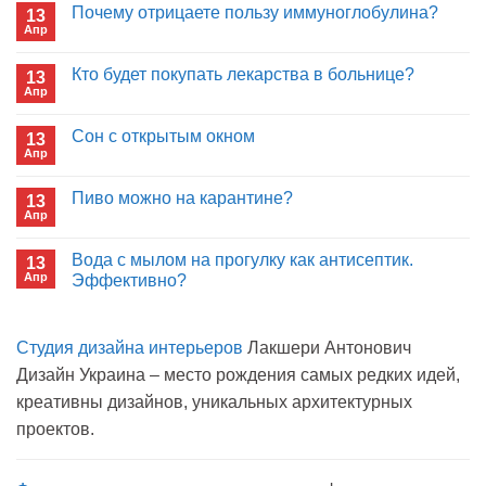
Почему отрицаете пользу иммуноглобулина?
13
Апр
Комментариев
к
нет
записи
Кто будет покупать лекарства в больнице?
13
Почему
Апр
отрицаете
Комментариев
пользу
к
нет
иммуноглобулина?
записи
Сон с открытым окном
13
Кто
Апр
будет
Комментариев
покупать
к
нет
лекарства
записи
Пиво можно на карантине?
в
13
Сон
больнице?
Апр
с
Комментариев
открытым
к
нет
окном
записи
Вода с мылом на прогулку как антисептик.
13
Пиво
Апр
можно
Эффективно?
на
Комментариев
карантине?
к
нет
записи
Студия дизайна интерьеров
Лакшери Антонович
Вода
с
Дизайн Украина – место рождения самых редких идей,
мылом
на
креативны дизайнов, уникальных архитектурных
прогулку
как
проектов.
антисептик.
Эффективно?