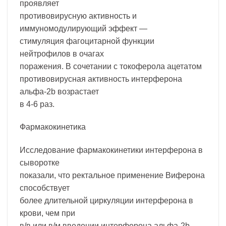
проявляет
противовирусную активность и
иммуномодулирующий эффект —
стимуляция фагоцитарной функции
нейтрофилов в очагах
поражения. В сочетании с токоферола ацетатом
противовирусная активность интерферона
альфа-2b возрастает
в 4-6 раз.
Фармакокинетика
Исследование фармакокинетики интерферона в
сыворотке
показали, что ректальное применение Виферона
способствует
более длительной циркуляции интерферона в
крови, чем при
в/в или в/м введении интерферона альфа-2b.