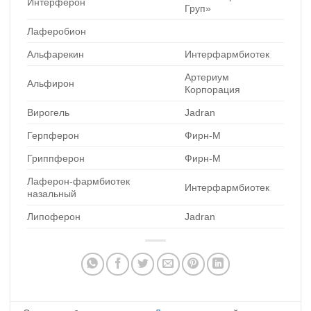
Интерферон
Груп»
Лаферобион
Альфарекин
Интерфармбиотек
Артериум
Альфирон
Корпорация
Вирогель
Jadran
Герпферон
Фирн-М
Гриппферон
Фирн-М
Лаферон-фармбиотек
Интерфармбиотек
назальный
Липоферон
Jadran