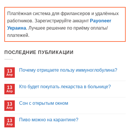
Платёжная система для фрилансеров и удалённых
работников. Зарегистрируйте аккаунт
Payoneer
Украина
. Лучшее решение по приёму оплаты/
платежей.
ПОСЛЕДНИЕ ПУБЛИКАЦИИ
Почему отрицаете пользу иммуноглобулина?
13
Апр
Комментариев
к
нет
записи
Кто будет покупать лекарства в больнице?
13
Почему
Апр
отрицаете
Комментариев
пользу
к
нет
иммуноглобулина?
записи
Сон с открытым окном
13
Кто
Апр
будет
Комментариев
покупать
к
нет
лекарства
записи
Пиво можно на карантине?
в
13
Сон
больнице?
Апр
с
Комментариев
открытым
к
нет