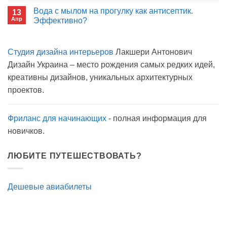
окном
записи
Вода с мылом на прогулку как антисептик.
13
Пиво
Апр
можно
Эффективно?
на
Комментариев
карантине?
к
нет
записи
Студия дизайна интерьеров
Лакшери Антонович
Вода
с
Дизайн Украина – место рождения самых редких идей,
мылом
на
креативны дизайнов, уникальных архитектурных
прогулку
как
проектов.
антисептик.
Эффективно?
Фриланс для начинающих
- полная информация для
новичков.
ЛЮБИТЕ ПУТЕШЕСТВОВАТЬ?
Дешевые авиабилеты