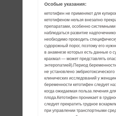
Особые указания:
кетотифен не применяют для купиро
кетотифеном нельзя внезапно прекр
препаратами, особенно системными 
наблюдаться развитие надпочечнико
необходимо проводить специфическ
судорожный порог, поэтому его нужн
в анамнезе которых есть данные о 
крахмал — может представлять опас
энтеропатией).Период беременности
не установлено эмбриотоксического
клинических исследований у женщин
беременности кетотифен следует наз
когда ожидаемая польза лечения дл
плода.Кетотифен проникает в грудн
следует прекратить грудное вскармл
при управлении транспортными сред