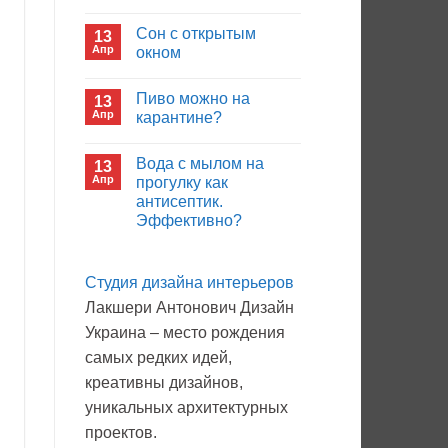
иммуноглобулина?
Комментариев
к
нет
Сон с открытым
13
записи
Кто
Апр
окном
будет
покупать
Комментариев
лекарства
к
нет
Пиво можно на
13
в
записи
больнице?
Сон
Апр
карантине?
с
открытым
Комментариев
окном
к
нет
Вода с мылом на
13
записи
Пиво
Апр
прогулку как
можно
антисептик.
на
карантине?
Эффективно?
Комментариев
к
нет
записи
Студия дизайна интерьеров
Вода
с
Лакшери Антонович Дизайн
мылом
на
Украина – место рождения
прогулку
как
самых редких идей,
антисептик.
Эффективно?
креативны дизайнов,
уникальных архитектурных
проектов.