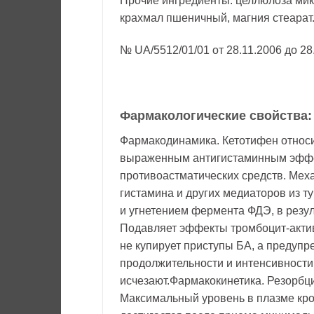
Прочие ингредиенты: целлюлоза мик
крахмал пшеничный, магния стеарат
№ UA/5512/01/01 от 28.11.2006 до 28
Фармакологические свойства:
Фармакодинамика. Кетотифен относи
выраженным антигистаминным эффе
противоастматических средств. Мех
гистамина и других медиаторов из т
и угнетением фермента ФДЭ, в резул
Подавляет эффекты тромбоцит-акти
не купирует приступы БА, а предупр
продолжительности и интенсивности,
исчезают.Фармакокинетика. Резорбци
Максимальный уровень в плазме кров