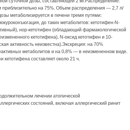
ной суточной дозы, составляющей 2 мг.Распределение:
и приблизительно на 75%. Объем распределения — 2,7 л/
дозы метаболизируется в печени тремя путями:
юкуроконъюгация, до таких метаболитов: кетотифен-N-
тивный), нор-кетотифен (обладающий фармакологической
еизмененного кетотифена), N-оксид кетотифен и 10-
кая активность неизвестна).Экскреция: на 70%
еактивных метаболитов и на 0,8% — в неизмененном виде.
и кетотифена составляет около 21 ч.
родолжительном лечении атопической
ллергических состояний, включая аллергический ринит