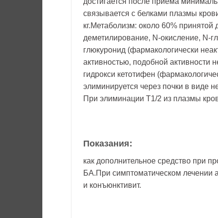
достигается после приема минималь
связывается с белками плазмы кров
кг.Метаболизм: около 60% принятой 
деметилирование, N-окисление, N-гл
глюкуронид (фармакологически неак
активностью, подобной активности н
гидрокси кетотифен (фармакологичес
элиминируется через почки в виде н
При элиминации T1/2 из плазмы кров
Показания:
как дополнительное средство при п
БА.При симптоматическом лечении а
и конъюнктивит.