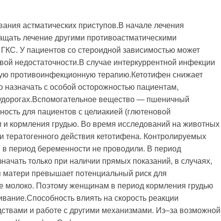
вания астматических приступов.В начале лечения
ащать лечение другими противоастматическими
ГКС. У пациентов со стероидной зависимостью может
вой недостаточности.В случае интеркуррентной инфекции
ую противоинфекционную терапию.Кетотифен снижает
о назначать с особой осторожностью пациентам,
судорогах.Вспомогательное вещество — пшеничный
ность для пациентов с целиакией (глютеновой
 и кормления грудью. Во время исследований на животных
 и тератогенного действия кетотифена. Контролируемых
 в период беременности не проводили. В период
начать только при наличии прямых показаний, в случаях,
я матери превышает потенциальный риск для
ое молоко. Поэтому женщинам в период кормления грудью
ивание.Способность влиять на скорость реакции
ствами и работе с другими механизмами. Из–за возможной