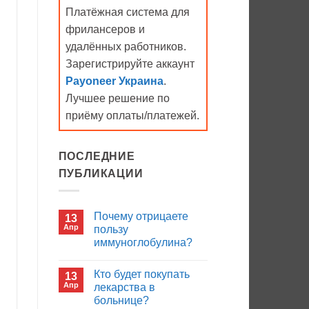
Платёжная система для
фрилансеров и
удалённых работников.
Зарегистрируйте аккаунт
Payoneer Украина
.
Лучшее решение по
приёму оплаты/платежей.
ПОСЛЕДНИЕ
ПУБЛИКАЦИИ
Почему отрицаете
13
Апр
пользу
иммуноглобулина?
Комментариев
к
нет
Кто будет покупать
13
записи
Почему
Апр
лекарства в
отрицаете
больнице?
пользу