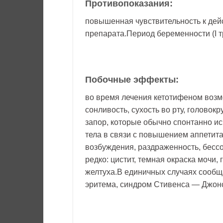
Противопоказания:
повышенная чувствительность к де
препарата.Период беременности (I т
Побочные эффекты:
во время лечения кетотифеном возм
сонливость, сухость во рту, головок
запор, которые обычно спонтанно и
тела в связи с повышением аппетит
возбуждения, раздраженность, бессо
редко: цистит, темная окраска мочи
желтуха.В единичных случаях сооб
эритема, синдром Стивенса — Джон