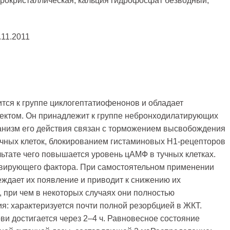
рокристаллическая, кальция гидрофосфат безводный,
.
.11.2011
тся к группе циклогептатиофенонов и обладает
ктом. Он принадлежит к группе небронходилатирующих
анизм его действия связан с торможением высвобождения
учных клеток, блокированием гистаминовых Н1-рецепторов
ьтате чего повышается уровень цАМФ в тучных клетках.
вирующего фактора. При самостоятельном применении
еждает их появление и приводит к снижению их
 при чем в некоторых случаях они полностью
я: характеризуется почти полной резорбцией в ЖКТ.
и достигается через 2–4 ч. Равновесное состояние