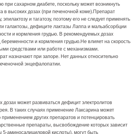
ю при сахарном диабете, поскольку может возникнуть
а в высоких дозах (при печеночной коме).Препарат
у, эпилактозу и тагатозу, поэтому его не следует применять
и галактозы, дефиците лактазы Лаппа и мальабсорбции
ости и кормления грудью. В рекомендуемых дозах
 беременности и кормления грудью.Не влияет на скорость
ыми средствами или работе с механизмами.
арат назначают при запоре. Нет данных относительно
печеночной энцефалопатии.
х дозах может развиваться дефицит электролитов
иарея. В таких случаях применение Лаксарина может
 применением других препаратов и потенцировать
арственные препараты, высвобождение которых зависит
ы 5-аминосалициловой кислоты), могут быть