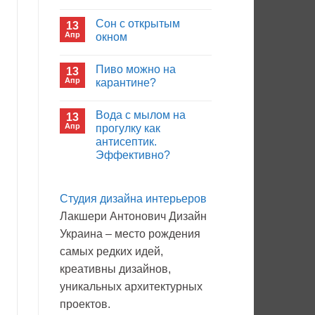
иммуноглобулина?
Комментариев
к
нет
Сон с открытым
13
записи
Кто
Апр
окном
будет
покупать
Комментариев
лекарства
к
нет
Пиво можно на
13
в
записи
больнице?
Сон
Апр
карантине?
с
открытым
Комментариев
окном
к
нет
Вода с мылом на
13
записи
Пиво
Апр
прогулку как
можно
антисептик.
на
карантине?
Эффективно?
Комментариев
к
нет
записи
Студия дизайна интерьеров
Вода
с
Лакшери Антонович Дизайн
мылом
на
Украина – место рождения
прогулку
как
самых редких идей,
антисептик.
Эффективно?
креативны дизайнов,
уникальных архитектурных
проектов.