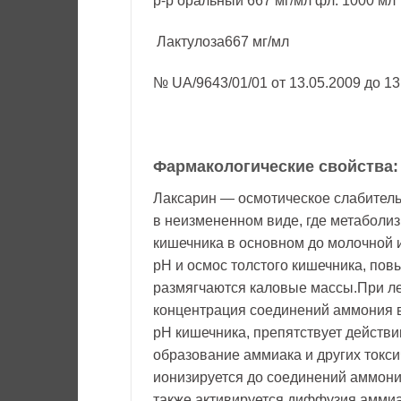
р-р оральный 667 мг/мл фл. 1000 мл
Лактулоза667 мг/мл
№ UA/9643/01/01 от 13.05.2009 до 13
Фармакологические свойства:
Лаксарин — осмотическое слабитель
в неизмененном виде, где метаболи
кишечника в основном до молочной и
pH и осмос толстого кишечника, пов
размягчаются каловые массы.При л
концентрация соединений аммония в
pH кишечника, препятствует действ
образование аммиака и других токс
ионизируется до соединений аммония
также активируется диффузия аммиа