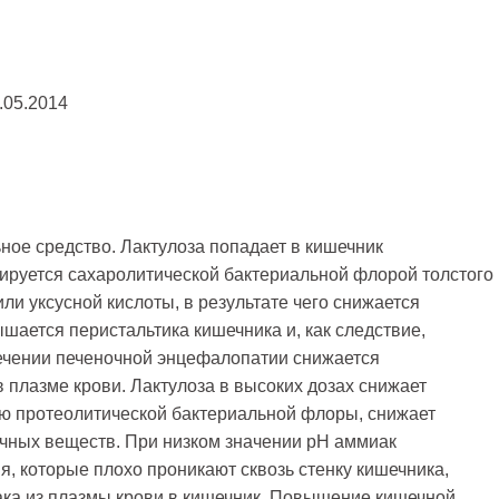
.05.2014
ное средство. Лактулоза попадает в кишечник
зируется сахаролитической бактериальной флорой толстого
ли уксусной кислоты, в результате чего снижается
ышается перистальтика кишечника и, как следствие,
ечении печеночной энцефалопатии снижается
 плазме крови. Лактулоза в высоких дозах снижает
ию протеолитической бактериальной флоры, снижает
ичных веществ. При низком значении pH аммиак
, которые плохо проникают сквозь стенку кишечника,
ка из плазмы крови в кишечник. Повышение кишечной