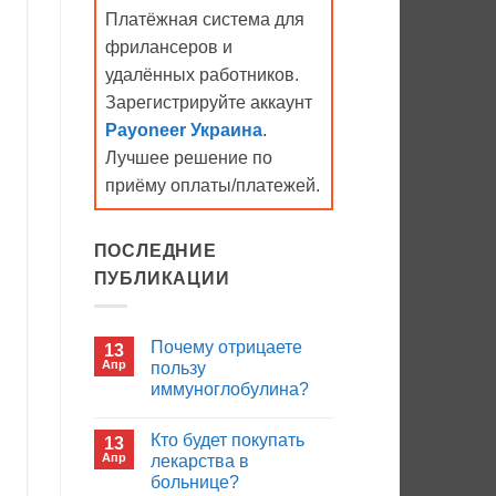
Платёжная система для
фрилансеров и
удалённых работников.
Зарегистрируйте аккаунт
Payoneer Украина
.
Лучшее решение по
приёму оплаты/платежей.
ПОСЛЕДНИЕ
ПУБЛИКАЦИИ
Почему отрицаете
13
Апр
пользу
иммуноглобулина?
Комментариев
к
нет
Кто будет покупать
13
записи
Почему
Апр
лекарства в
отрицаете
больнице?
пользу