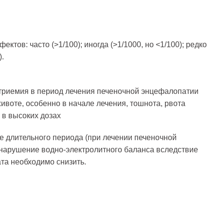
ктов: часто (>1/100); иногда (>1/1000, но <1/100); редко
).
триемия в период лечения печеночной энцефалопатии
воте, особенно в начале лечения, тошнота, рвота
 в высоких дозах
е длительного периода (при лечении печеночной
нарушение водно-электролитного баланса вследствие
ата необходимо снизить.