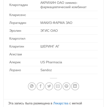
АКРИХИН ОАО химико-
Кларотадин
фармацевтический комбинат
Кларисенс
Лоратадин
МАКИЗ-ФАРМА ЗАО
Эролин
ЭГИС ОАО
Кларготил
Кларитин
ШЕРИНГ АГ
Агистам
Алерик
US Pharmacia
Лорано
Sandoz
Эта запись была размещена в
Лекарства
с меткой