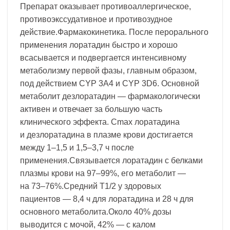
Препарат оказывает противоаллергическое,
противоэкссудативное и противозудное
действие.Фармакокинетика. После перорального
применения лоратадин быстро и хорошо
всасывается и подвергается интенсивному
метаболизму первой фазы, главным образом,
под действием CYP 3A4 и CYP 3D6. Основной
метаболит дезлоратадин — фармакологически
активен и отвечает за большую часть
клинического эффекта. Cmax лоратадина
и дезлоратадина в плазме крови достигается
между 1–1,5 и 1,5–3,7 ч после
применения.Связывается лоратадин с белками
плазмы крови на 97–99%, его метаболит —
на 73–76%.Средний T1/2 у здоровых
пациентов — 8,4 ч для лоратадина и 28 ч для
основного метаболита.Около 40% дозы
выводится с мочой, 42% — с калом