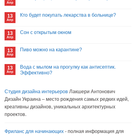
Апр
Комментариев
к
нет
записи
Кто будет покупать лекарства в больнице?
13
Почему
Апр
отрицаете
Комментариев
пользу
к
нет
иммуноглобулина?
записи
Сон с открытым окном
13
Кто
Апр
будет
Комментариев
покупать
к
нет
лекарства
записи
Пиво можно на карантине?
в
13
Сон
больнице?
Апр
с
Комментариев
открытым
к
нет
окном
записи
Вода с мылом на прогулку как антисептик.
13
Пиво
Апр
можно
Эффективно?
на
Комментариев
карантине?
к
нет
записи
Студия дизайна интерьеров
Лакшери Антонович
Вода
с
Дизайн Украина – место рождения самых редких идей,
мылом
на
креативны дизайнов, уникальных архитектурных
прогулку
как
проектов.
антисептик.
Эффективно?
Фриланс для начинающих
- полная информация для