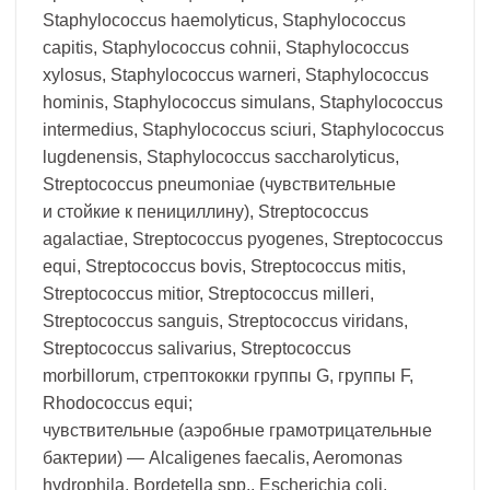
Staphylococcus haemolyticus, Staphylococcus
capitis, Staphylococcus cohnii, Staphylococcus
xylosus, Staphylococcus warneri, Staphylococcus
hominis, Staphylococcus simulans, Staphylococcus
intermedius, Staphylococcus sciuri, Staphylococcus
lugdenensis, Staphylococcus saccharolyticus,
Streptococcus pneumoniae (чувствительные
и стойкие к пенициллину), Streptococcus
agalactiae, Streptococcus pyogenes, Streptococcus
equi, Streptococcus bovis, Streptococcus mitis,
Streptococcus mitior, Streptococcus milleri,
Streptococcus sanguis, Streptococcus viridans,
Streptococcus salivarius, Streptococcus
morbillorum, стрептококки группы G, группы F,
Rhodococcus equi;
чувствительные (аэробные грамотрицательные
бактерии) — Alcaligenes faecalis, Aeromonas
hydrophila, Bordetella spp., Escherichia coli,