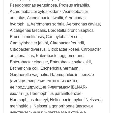
Pseudomonas aeruginosa, Proteus mirabilis,
Achromobacter xylosoxidans, Acinetobacter
anitratus, Acinetobacter lwoffii, Aeromonas
hydrophila, Aeromonas sorbria, Aeromonas caviae,
Alcaligenes faecalis, Bordetella bronchiseptica,
Brucella melitensis, Campylobacter coli,
Campylobacter jejuni, Citrobacter freundii,
Citrobacter diversus, Citrobacter koseri, Citrobacter
amalonaticus, Enterobacter agglomerans,
Enterobacter cloacae, Enterobacter sakazakii,
Escherichia coli, Escherichia hermannii,
Gardnerella vaginalis, Haemophilus influenzae
(ампициллинрезистентные изоляты,
не продуцирующие ?-лактамазу [BLNAR-
изоляты]), Haemophilus parainfluenzae,
Haemophilus ducreyi, Helicobacter pylori, Neisseria
meningitidis, Neisseria gonorrhoeae (включая
чувствительные к ?-лактамазе и стойкие