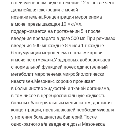
в неизмененном виде в течение 12 ч, после чего
дальнейшая экскреция с мочой
незначительна.Концентрация меропенема
в моче, превышающая 10 мкг/мл,
поддерживается на протяжении 5 ч после
введения препарата в дозе 500 мг. При режимах
введения 500 мг каждые 8 ч или 1 г каждые
6 ч кумуляции меропенема в плазме крови
и моче не отмечали.У здоровых добровольцев
с нормальной функцией почек единственный
метаболит меропенема микробиологически
неактивен.Мезонекс хорошо проникает
в большинство жидкостей и тканей организма,
в том числе в цереброспинальную жидкость
больных бактериальным менингитом, достигая
концентрации, превышающей необходимую для
угнетения большинства бактерий.После
однократного в/в введения дозы Мезонекса