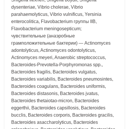
dysenteriae, Vibrio cholerae, Vibrio
parahaemolyticus, Vibrio vulnificus, Yersinia
enterocolitica, Flavobacterium группы IIВ,
Flavobacterium meningosepticum;
чувствительные (анаэробные
грамположительные бактерии) — Actinomyces
adontolyticus, Actinomyces odontolyticus,
Actinomyces meyeri, Anaerobic streptococcus,
Bacteroides-Prevotella-Porphyromonas spp.,
Bacteroides fragilis, Bacteroides vulgatus,
Bacteroides variabilis, Bacteroides pneumosintes,
Bacteroides coagulans, Bacteroides uniformis,
Bacteroides distasonis, Bacteroides jvatus,
Bacteroides thetaiotao-micron, Bacteroides
eggerthii, Bacteroides capsillosis, Bacteroides
bucclis, Bacteroides corporis, Bacteroides gracilis,
Bacteroides asaccharolyticus, Bacteroides