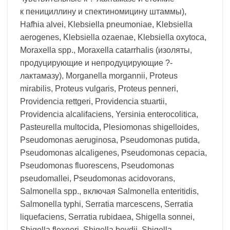
к пенициллину и спектиномицину штаммы),
Hafhia alvei, Klebsiella pneumoniae, Klebsiella
aerogenes, Klebsiella ozaenae, Klebsiella oxytoca,
Moraxella spp., Moraxella catarrhalis (изоляты,
продуцирующие и непродуцирующие ?-
лактамазу), Morganella morgannii, Proteus
mirabilis, Proteus vulgaris, Proteus penneri,
Providencia rettgeri, Providencia stuartii,
Providencia alcalifaciens, Yersinia enterocolitica,
Pasteurella multocida, Plesiomonas shigelloides,
Pseudomonas aeruginosa, Pseudomonas putida,
Pseudomonas alcaligenes, Pseudomonas cepacia,
Pseudomonas fluorescens, Pseudomonas
pseudomallei, Pseudomonas acidovorans,
Salmonella spp., включая Salmonella enteritidis,
Salmonella typhi, Serratia marcescens, Serratia
liquefaciens, Serratia rubidaea, Shigella sonnei,
Shigella flexneri, Shigella boydii, Shigella