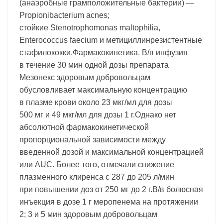
(анаэробные грамположительные бактерии) —
Propionibacterium acnes;
стойкие Stenotrophomonas maltophilia,
Enterococcus faecium и метициллинрезистентные
стафилококки.Фармакокинетика. В/в инфузия
в течение 30 мин одной дозы препарата
Мезонекс здоровым добровольцам
обусловливает максимальную концентрацию
в плазме крови около 23 мкг/мл для дозы
500 мг и 49 мкг/мл для дозы 1 г.Однако нет
абсолютной фармакокинетической
пропорциональной зависимости между
введенной дозой и максимальной концентрацией
или AUC. Более того, отмечали снижение
плазменного клиренса с 287 до 205 л/мин
при повышении доз от 250 мг до 2 г.В/в болюсная
инъекция в дозе 1 г меропенема на протяжении
2; 3 и 5 мин здоровым добровольцам