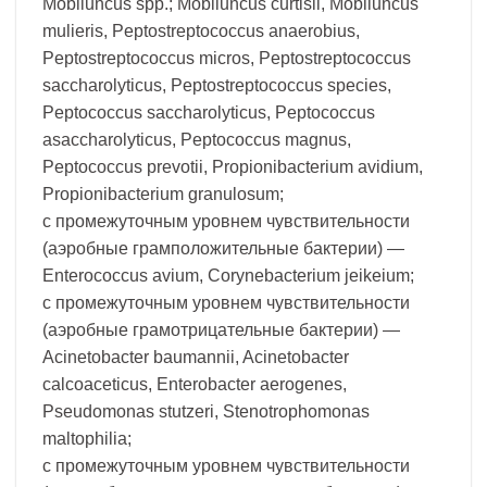
Mobiluncus spp.; Mobiluncus curtisii, Mobiluncus
mulieris, Peptostreptococcus anaerobius,
Peptostreptococcus micros, Peptostreptococcus
saccharolyticus, Peptostreptococcus species,
Peptococcus saccharolyticus, Peptococcus
asaccharolyticus, Peptococcus magnus,
Peptococcus prevotii, Propionibacterium avidium,
Propionibacterium granulosum;
с промежуточным уровнем чувствительности
(аэробные грамположительные бактерии) —
Enterococcus avium, Corynebacterium jeikeium;
с промежуточным уровнем чувствительности
(аэробные грамотрицательные бактерии) —
Acinetobacter baumannii, Acinetobacter
calcoaceticus, Enterobacter aerogenes,
Pseudomonas stutzeri, Stenotrophomonas
maltophilia;
с промежуточным уровнем чувствительности