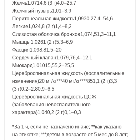
Желчь1,0714,6 (3 г)4,0–25,7
Желчный пузырь1,01–3,9
Перитонеальная жидкость1,0930,27,4–54,6
Легкие1,024,8 (2 г)1,4–8,2
Слизистая оболочка бронхов1,074,51,3–11,1
Мышцы1,0261 (2 г)5,3–6,9
Фасция1,098,81,5–20
Сердечный клапан1,079,76,4–12,1
Миокард1,01015,55,2–25,5
Цереброспинальная жидкость (воспалительные
изменения)20 мг/кг***40 мг/кг****851,1 (2 г)3,3
(3 г)0,2–2,80,9–6,5
Цереброспинальная жидкость ЦСЖ
(заболевания невоспалительного
характера)1,040,2 (2 г)0,1–0,3
*За 1 ч, если не назначено иначе; **как указано
на этикетке; ***детям в возрасте от 5 мес до 8 лет;