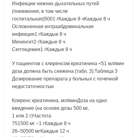
Инфекции нижних дыхательных путей
(пневмония, в том числе
госпитальная)5001 гКаждые 8 чКаждые 8 ч
Осложненная интраабдоминальная
инфекция1 гКаждые 8 ч
Менингит2 гКаждые 8 ч
Септицемия1 гКаждые 8 ч
У пациентов с клиренсом креатинина <51 мл/мин
доза должна быть снижена (табл. 3):Таблица 3
Дозирование препарата у больных с почечной
недостаточностью
Клиренс креатинина, мл/минДоза на одно
введение (на основе дозы 500 мг,
1 или 2 г)Частота
?51500 мг –1 гКаждые 8 ч
26–50500 мгКаждые 12 ч