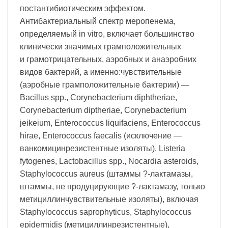
постантибиотическим эффектом.
Антибактериальный спектр меропенема,
определяемый in vitro, включает большинство
клинически значимых грамположительных
и грамотрицательных, аэробных и анаэробних
видов бактерий, а именно:чувствительные
(аэробные грамположительные бактерии) —
Bacillus spp., Corynebacterium diphtheriae,
Corynebacterium diptheriae, Corynebacterium
jeikeium, Enterococcus liquifaciens, Enterococcus
hirae, Enterococcus faecalis (исключение —
ванкомицинрезистентные изоляты), Listeria
fytogenes, Lactobacillus spp., Nocardia asteroids,
Staphylococcus aureus (штаммы ?-лактамазы,
штаммы, не продуцирующие ?-лактамазу, только
метициллинчувствительные изоляты), включая
Staphylococcus saprophyticus, Staphylococcus
epidermidis (метициллинрезистентные),