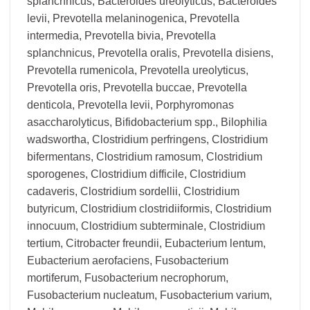
splanchnicus, Bacteroides ureolyticus, Bacteroides
levii, Prevotella melaninogenica, Prevotella
intermedia, Prevotella bivia, Prevotella
splanchnicus, Prevotella oralis, Prevotella disiens,
Prevotella rumenicola, Prevotella ureolyticus,
Prevotella oris, Prevotella buccae, Prevotella
denticola, Prevotella levii, Porphyromonas
asaccharolyticus, Bifidobacterium spp., Bilophilia
wadswortha, Clostridium perfringens, Clostridium
bifermentans, Clostridium ramosum, Clostridium
sporogenes, Clostridium difficile, Clostridium
cadaveris, Clostridium sordellii, Clostridium
butyricum, Clostridium clostridiiformis, Clostridium
innocuum, Clostridium subterminale, Clostridium
tertium, Citrobacter freundii, Eubacterium lentum,
Eubacterium aerofaciens, Fusobacterium
mortiferum, Fusobacterium necrophorum,
Fusobacterium nucleatum, Fusobacterium varium,