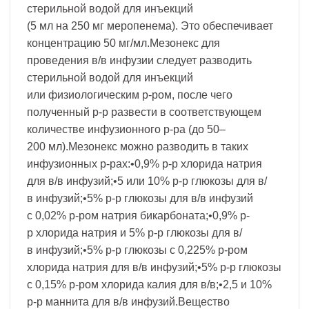
стерильной водой для инъекций
(5 мл на 250 мг меропенема). Это обеспечивает
концентрацию 50 мг/мл.Мезонекс для
проведения в/в инфузии следует разводить
стерильной водой для инъекций
или физиологическим р-ром, после чего
полученный р-р развести в соответствующем
количестве инфузионного р-ра (до 50–
200 мл).Мезонекс можно разводить в таких
инфузионных р-рах:•0,9% р-р хлорида натрия
для в/в инфузий;•5 или 10% р-р глюкозы для в/
в инфузий;•5% р-р глюкозы для в/в инфузий
с 0,02% р-ром натрия бикарбоната;•0,9% р-
р хлорида натрия и 5% р-р глюкозы для в/
в инфузий;•5% р-р глюкозы с 0,225% р-ром
хлорида натрия для в/в инфузий;•5% р-р глюкозы
с 0,15% р-ром хлорида калия для в/в;•2,5 и 10%
р-р маннита для в/в инфузий.Вещество