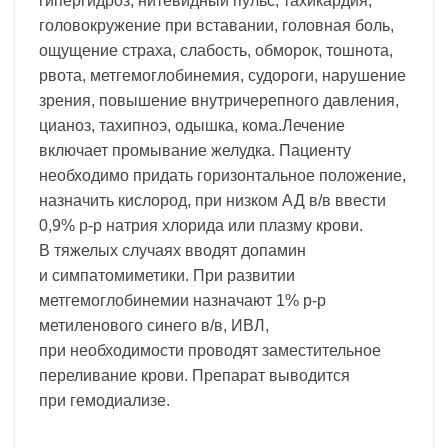
гипергидроз, нитевидный пульс, тахикардия,
головокружение при вставании, головная боль,
ощущение страха, слабость, обморок, тошнота,
рвота, метгемоглобинемия, судороги, нарушение
зрения, повышение внутричерепного давления,
цианоз, тахипноэ, одышка, кома.Лечение
включает промывание желудка. Пациенту
необходимо придать горизонтальное положение,
назначить кислород, при низком АД в/в ввести
0,9% р-р натрия хлорида или плазму крови.
В тяжелых случаях вводят допамин
и симпатомиметики. При развитии
метгемоглобинемии назначают 1% р-р
метиленового синего в/в, ИВЛ,
при необходимости проводят заместительное
переливание крови. Препарат выводится
при гемодиализе.