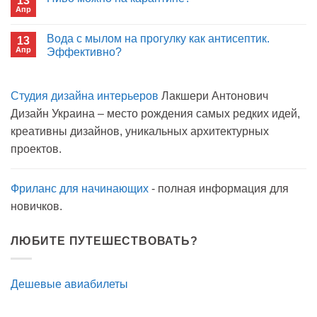
13
Сон
больнице?
Апр
с
Комментариев
открытым
к
нет
окном
записи
Вода с мылом на прогулку как антисептик.
13
Пиво
Апр
можно
Эффективно?
на
Комментариев
карантине?
к
нет
записи
Студия дизайна интерьеров
Лакшери Антонович
Вода
с
Дизайн Украина – место рождения самых редких идей,
мылом
на
креативны дизайнов, уникальных архитектурных
прогулку
как
проектов.
антисептик.
Эффективно?
Фриланс для начинающих
- полная информация для
новичков.
ЛЮБИТЕ ПУТЕШЕСТВОВАТЬ?
Дешевые авиабилеты