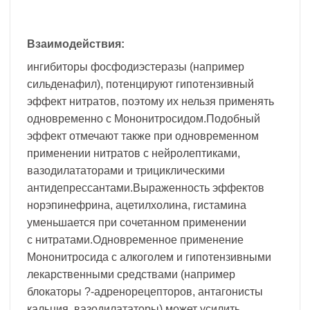
Взаимодействия:
ингибиторы фосфодиэстеразы (например
сильденафил), потенцируют гипотензивный
эффект нитратов, поэтому их нельзя применять
одновременно с Мононитросидом.Подобный
эффект отмечают также при одновременном
применении нитратов с нейролептиками,
вазодилататорами и трициклическими
антидепрессантами.Выраженность эффектов
норэпинефрина, ацетилхолина, гистамина
уменьшается при сочетанном применении
с нитратами.Одновременное применение
Мононитросида с алкоголем и гипотензивными
лекарственными средствами (например
блокаторы ?-адренорецепторов, антагонисты
кальция, вазодилататоры) может усилить