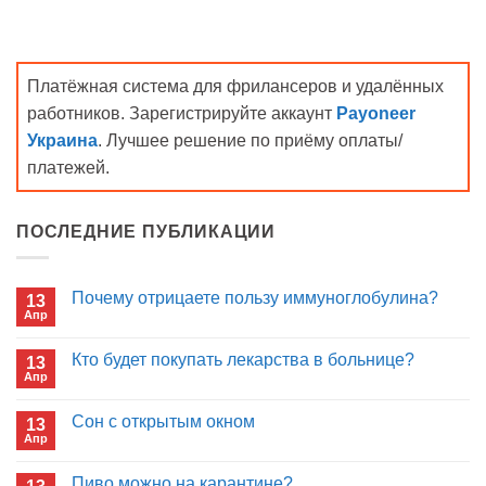
Платёжная система для фрилансеров и удалённых
работников. Зарегистрируйте аккаунт
Payoneer
Украина
. Лучшее решение по приёму оплаты/
платежей.
ПОСЛЕДНИЕ ПУБЛИКАЦИИ
Почему отрицаете пользу иммуноглобулина?
13
Апр
Комментариев
к
нет
записи
Кто будет покупать лекарства в больнице?
13
Почему
Апр
отрицаете
Комментариев
пользу
к
нет
иммуноглобулина?
записи
Сон с открытым окном
13
Кто
Апр
будет
Комментариев
покупать
к
нет
лекарства
записи
Пиво можно на карантине?
в