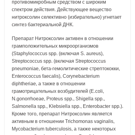
противомикробным средством с широким
спектром действия. Действующее вещество
нитроксолин селективно (избирательно) угнетает
синтез бактериальной ДНК.
Препарат Нитроксолин активен в отношении
грамположительных микроорганизмов
(Staphylococcus spp. (включая S. aureus),
Streptococcus spp. (включая Streptococcus
pneumoniae, бета-гемолитические стрептококки,
Enterococcus faecalis), Corynebacterium
diphtheriae, а также в отношении
грамотрицательных возбудителей (E.coli,
N.gonorrhoeae, Proteus spp., Shigella spp.,
Salmonella spp., Klebsiella spp., Enterobacter spp.).
Кроме того, препарат Нитроксолин является
активным в отношении Trichomonas vaginalis,
Mycobacterium tuberculosis, а также некоторых