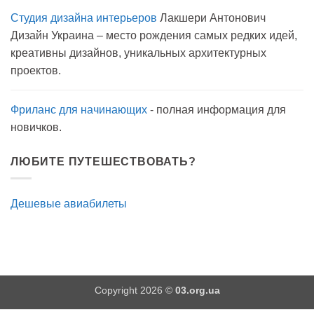
записи
Студия дизайна интерьеров
Лакшери Антонович
Вода
с
Дизайн Украина – место рождения самых редких идей,
мылом
на
креативны дизайнов, уникальных архитектурных
прогулку
как
проектов.
антисептик.
Эффективно?
Фриланс для начинающих
- полная информация для
новичков.
ЛЮБИТЕ ПУТЕШЕСТВОВАТЬ?
Дешевые авиабилеты
Copyright 2026 ©
03.org.ua