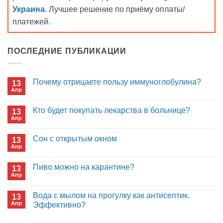
Украина
. Лучшее решение по приёму оплаты/
платежей.
ПОСЛЕДНИЕ ПУБЛИКАЦИИ
Почему отрицаете пользу иммуноглобулина?
13
Апр
Комментариев
к
нет
записи
Кто будет покупать лекарства в больнице?
13
Почему
Апр
отрицаете
Комментариев
пользу
к
нет
иммуноглобулина?
записи
Сон с открытым окном
13
Кто
Апр
будет
Комментариев
покупать
к
нет
лекарства
записи
Пиво можно на карантине?
в
13
Сон
больнице?
Апр
с
Комментариев
открытым
к
нет
окном
записи
Вода с мылом на прогулку как антисептик.
13
Пиво
Апр
можно
Эффективно?
на
Комментариев
карантине?
к
нет