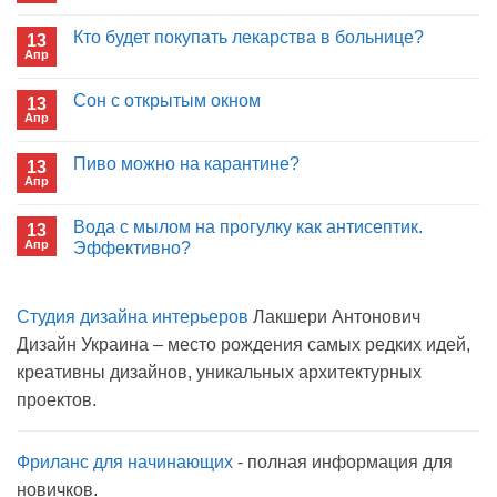
к
нет
записи
Кто будет покупать лекарства в больнице?
13
Почему
Апр
отрицаете
Комментариев
пользу
к
нет
иммуноглобулина?
записи
Сон с открытым окном
13
Кто
Апр
будет
Комментариев
покупать
к
нет
лекарства
записи
Пиво можно на карантине?
в
13
Сон
больнице?
Апр
с
Комментариев
открытым
к
нет
окном
записи
Вода с мылом на прогулку как антисептик.
13
Пиво
Апр
можно
Эффективно?
на
Комментариев
карантине?
к
нет
записи
Студия дизайна интерьеров
Лакшери Антонович
Вода
с
Дизайн Украина – место рождения самых редких идей,
мылом
на
креативны дизайнов, уникальных архитектурных
прогулку
как
проектов.
антисептик.
Эффективно?
Фриланс для начинающих
- полная информация для
новичков.