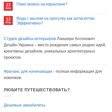
лекарства
записи
Пиво можно на карантине?
в
13
Сон
больнице?
Апр
с
Комментариев
открытым
к
нет
окном
записи
Вода с мылом на прогулку как антисептик.
13
Пиво
Апр
можно
Эффективно?
на
Комментариев
карантине?
к
нет
записи
Студия дизайна интерьеров
Лакшери Антонович
Вода
с
Дизайн Украина – место рождения самых редких идей,
мылом
на
креативны дизайнов, уникальных архитектурных
прогулку
как
проектов.
антисептик.
Эффективно?
Фриланс для начинающих
- полная информация для
новичков.
ЛЮБИТЕ ПУТЕШЕСТВОВАТЬ?
Дешевые авиабилеты