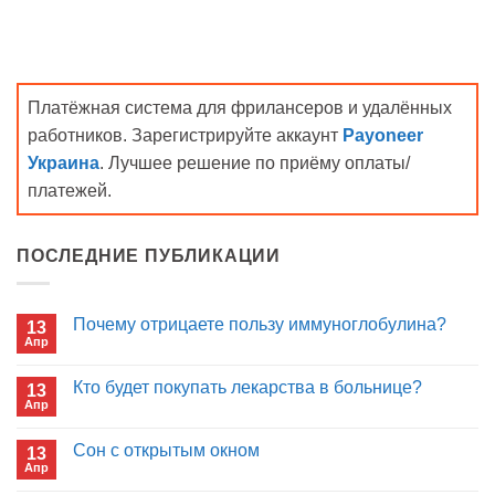
Платёжная система для фрилансеров и удалённых
работников. Зарегистрируйте аккаунт
Payoneer
Украина
. Лучшее решение по приёму оплаты/
платежей.
ПОСЛЕДНИЕ ПУБЛИКАЦИИ
Почему отрицаете пользу иммуноглобулина?
13
Апр
Комментариев
к
нет
записи
Кто будет покупать лекарства в больнице?
13
Почему
Апр
отрицаете
Комментариев
пользу
к
нет
иммуноглобулина?
записи
Сон с открытым окном
13
Кто
Апр
будет
Комментариев
покупать
к
нет