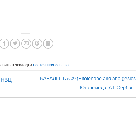
бавить в закладки
постоянная ссылка
.
БАРАЛГЕТАС® (Pitofenone and analgesics
Т НВЦ
Югоремедія АТ, Сербія