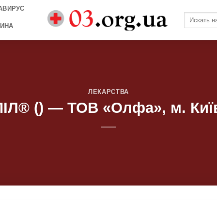
АВИРУС
ИНА
ЛЕКАРСТВА
Л® () — ТОВ «Олфа», м. Київ