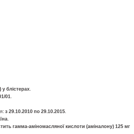
 у блістерах
.
01/01
.
ня:
з 29.10.2010 по 29.10.2015
.
аїна
.
стить гамма-аміномасляної кислоти (аміналону) 125 мг