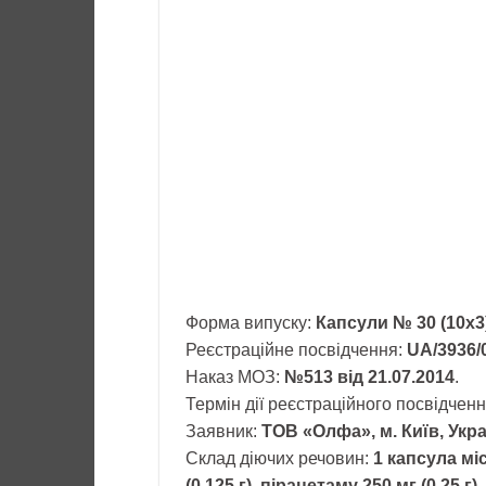
Форма випуску:
Капсули № 30 (10х3)
Реєстраційне посвідчення:
UA/3936/
Наказ МОЗ:
№513 від 21.07.2014
.
Термін дії реєстраційного посвідчен
Заявник:
ТОВ «Олфа», м. Київ, Укр
Склад діючих речовин:
1 капсула мі
(0,125 г), пірацетаму 250 мг (0,25 г)
.