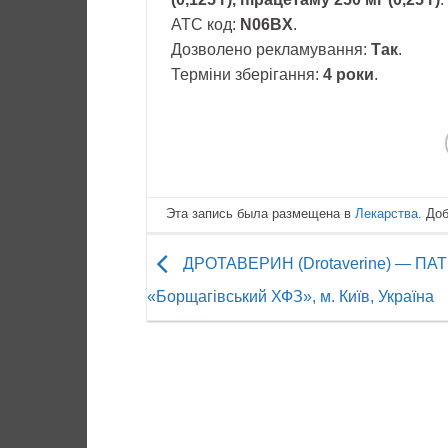
АТС код:
N06BX
.
Дозволено рекламування:
Так
.
Терміни зберігання:
4 роки
.
Эта запись была размещена в
Лекарства
. До
ДРОТАВЕРИН (Drotaverine) — ПА
«Борщагівський ХФЗ», м. Київ, Україна