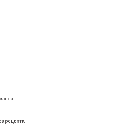
вання:
я
.
ез рецепта