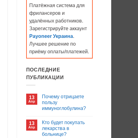
Платёжная система для
фрилансеров и
удалённых работников.
Зарегистрируйте аккаунт
Payoneer Украина
.
Лучшее решение по
приёму оплаты/платежей.
ПОСЛЕДНИЕ
ПУБЛИКАЦИИ
Почему отрицаете
13
Апр
пользу
иммуноглобулина?
Комментариев
к
нет
Кто будет покупать
13
записи
Почему
Апр
лекарства в
отрицаете
больнице?
пользу