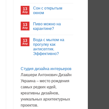
иммуноглобулина?
Комментариев
к
нет
Сон с открытым
13
записи
Кто
Апр
окном
будет
покупать
Комментариев
лекарства
к
нет
Пиво можно на
13
в
записи
больнице?
Сон
Апр
карантине?
с
открытым
Комментариев
окном
к
нет
Вода с мылом на
13
записи
Пиво
Апр
прогулку как
можно
антисептик.
на
карантине?
Эффективно?
Комментариев
к
нет
записи
Студия дизайна интерьеров
Вода
с
Лакшери Антонович Дизайн
мылом
на
Украина – место рождения
прогулку
как
самых редких идей,
антисептик.
Эффективно?
креативны дизайнов,
уникальных архитектурных
проектов.