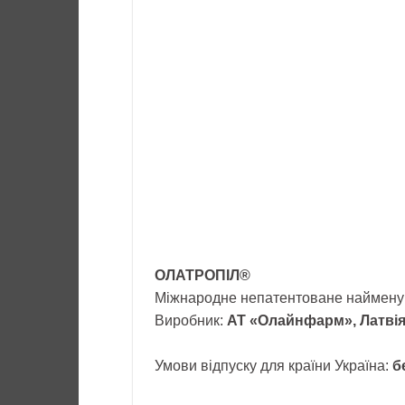
ОЛАТРОПІЛ®
Міжнародне непатентоване наймену
Виробник:
АТ «Олайнфарм», Латві
Умови відпуску для країни
Україна
:
б