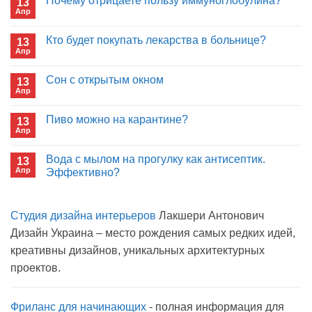
Почему отрицаете пользу иммуноглобулина?
13
Апр
Комментариев
к
нет
записи
Кто будет покупать лекарства в больнице?
13
Почему
Апр
отрицаете
Комментариев
пользу
к
нет
иммуноглобулина?
записи
Сон с открытым окном
13
Кто
Апр
будет
Комментариев
покупать
к
нет
лекарства
записи
Пиво можно на карантине?
в
13
Сон
больнице?
Апр
с
Комментариев
открытым
к
нет
окном
записи
Вода с мылом на прогулку как антисептик.
13
Пиво
Апр
можно
Эффективно?
на
Комментариев
карантине?
к
нет
записи
Студия дизайна интерьеров
Лакшери Антонович
Вода
с
Дизайн Украина – место рождения самых редких идей,
мылом
на
креативны дизайнов, уникальных архитектурных
прогулку
как
проектов.
антисептик.
Эффективно?
Фриланс для начинающих
- полная информация для