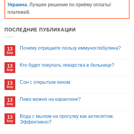
Украина
. Лучшее решение по приёму оплаты/
платежей.
ПОСЛЕДНИЕ ПУБЛИКАЦИИ
Почему отрицаете пользу иммуноглобулина?
13
Апр
Комментариев
к
нет
записи
Кто будет покупать лекарства в больнице?
13
Почему
Апр
отрицаете
Комментариев
пользу
к
нет
иммуноглобулина?
записи
Сон с открытым окном
13
Кто
Апр
будет
Комментариев
покупать
к
нет
лекарства
записи
Пиво можно на карантине?
в
13
Сон
больнице?
Апр
с
Комментариев
открытым
к
нет
окном
записи
Вода с мылом на прогулку как антисептик.
13
Пиво
Апр
можно
Эффективно?
на
Комментариев
карантине?
к
нет