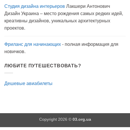
записи
Студия дизайна интерьеров
Лакшери Антонович
Вода
с
Дизайн Украина – место рождения самых редких идей,
мылом
на
креативны дизайнов, уникальных архитектурных
прогулку
как
проектов.
антисептик.
Эффективно?
Фриланс для начинающих
- полная информация для
новичков.
ЛЮБИТЕ ПУТЕШЕСТВОВАТЬ?
Дешевые авиабилеты
Copyright 2026 ©
03.org.ua