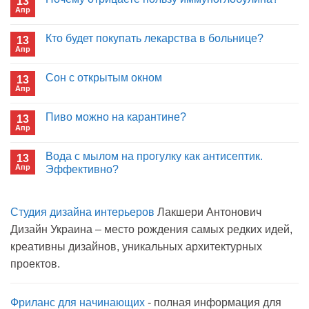
13
Апр
Комментариев
к
нет
записи
Кто будет покупать лекарства в больнице?
13
Почему
Апр
отрицаете
Комментариев
пользу
к
нет
иммуноглобулина?
записи
Сон с открытым окном
13
Кто
Апр
будет
Комментариев
покупать
к
нет
лекарства
записи
Пиво можно на карантине?
в
13
Сон
больнице?
Апр
с
Комментариев
открытым
к
нет
окном
записи
Вода с мылом на прогулку как антисептик.
13
Пиво
Апр
можно
Эффективно?
на
Комментариев
карантине?
к
нет
записи
Студия дизайна интерьеров
Лакшери Антонович
Вода
с
Дизайн Украина – место рождения самых редких идей,
мылом
на
креативны дизайнов, уникальных архитектурных
прогулку
как
проектов.
антисептик.
Эффективно?
Фриланс для начинающих
- полная информация для