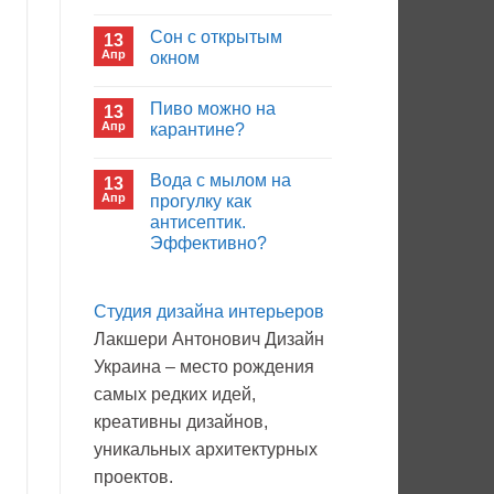
иммуноглобулина?
Комментариев
к
нет
Сон с открытым
13
записи
Кто
Апр
окном
будет
покупать
Комментариев
лекарства
к
нет
Пиво можно на
13
в
записи
больнице?
Сон
Апр
карантине?
с
открытым
Комментариев
окном
к
нет
Вода с мылом на
13
записи
Пиво
Апр
прогулку как
можно
антисептик.
на
карантине?
Эффективно?
Комментариев
к
нет
записи
Студия дизайна интерьеров
Вода
с
Лакшери Антонович Дизайн
мылом
на
Украина – место рождения
прогулку
как
самых редких идей,
антисептик.
Эффективно?
креативны дизайнов,
уникальных архитектурных
проектов.