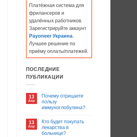
Платёжная система для
фрилансеров и
удалённых работников.
Зарегистрируйте аккаунт
Payoneer Украина
.
Лучшее решение по
приёму оплаты/платежей.
ПОСЛЕДНИЕ
ПУБЛИКАЦИИ
Почему отрицаете
13
Апр
пользу
иммуноглобулина?
Комментариев
к
нет
Кто будет покупать
13
записи
Почему
Апр
лекарства в
отрицаете
больнице?
пользу